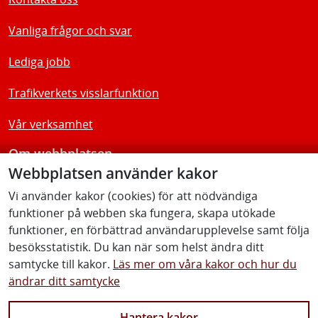
Vanliga frågor och svar
Lediga jobb
Trafikverkets visslarfunktion
Vår verksamhet
Om webbplatsen
Webbplatsen använder kakor
Tillgänglighetsredogörelse
Vi använder kakor (cookies) för att nödvändiga
funktioner på webben ska fungera, skapa utökade
Följ oss
funktioner, en förbättrad användarupplevelse samt följa
besöksstatistik. Du kan när som helst ändra ditt
samtycke till kakor.
Läs mer om våra kakor och hur du
ändrar ditt samtycke
Facebook
Youtube
Instagram
Linkedin
Hantera kakor