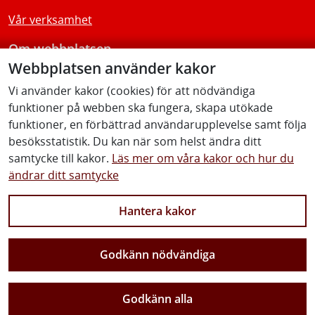
Vår verksamhet
Om webbplatsen
Webbplatsen använder kakor
Tillgänglighetsredogörelse
Vi använder kakor (cookies) för att nödvändiga
funktioner på webben ska fungera, skapa utökade
Följ oss
funktioner, en förbättrad användarupplevelse samt följa
besöksstatistik. Du kan när som helst ändra ditt
samtycke till kakor.
Läs mer om våra kakor och hur du
ändrar ditt samtycke
Facebook
Youtube
Instagram
Linkedin
Hantera kakor
Godkänn nödvändiga
Vi gör Sverige närmare
Godkänn alla