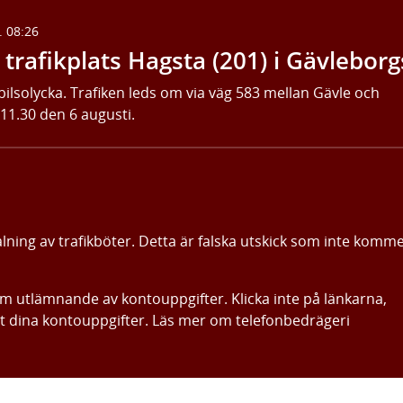
. 08:26
trafikplats Hagsta (201) i Gävleborg
bilsolycka. Trafiken leds om via väg 583 mellan Gävle och
 11.30 den 6 augusti.
alning av trafikböter. Detta är falska utskick som inte komm
om utlämnande av kontouppgifter. Klicka inte på länkarna,
ut dina kontouppgifter. Läs mer om telefonbedrägeri
Gå direkt till innehållet