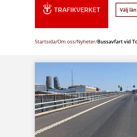
Välj län
Startsida
/
Om oss
/
Nyheter
/
Bussavfart vid T