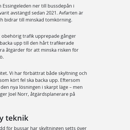
 Essingeleden ner till bussdepån i
 varit avstängd sedan 2021. Avfarten är
ch bidrar till minskad tomkörning.
tt obehörig trafik upprepade gånger
e backa upp till den hårt trafikerade
era åtgärder för att minska risken för
ö.
itet. Vi har förbättrat både skyltning och
r som kört fel ska backa upp. Eftersom
sta den nya lösningen i skarpt läge – men
äger Joel Norr, åtgärdsplanerare på
y teknik
edd för bussar har skyltningen setts över