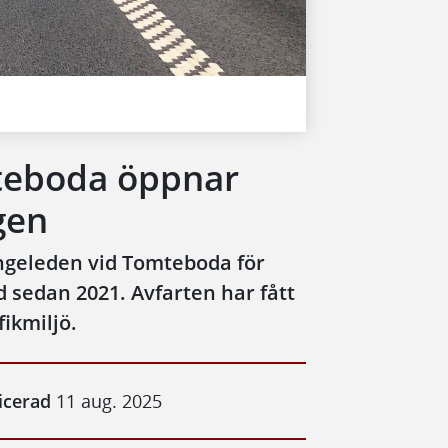
teboda öppnar
gen
ngeleden vid Tomteboda för
gd sedan 2021. Avfarten har fått
fikmiljö.
icerad
11 aug. 2025