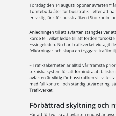
Torsdag den 14 augusti öppnar avfarten från
Tomteboda åter för busstrafik – efter att ha
en viktig länk för busstrafiken i Stockholm o
Anledningen till att avfarten stängdes var a
körde fel, vilket ledde till att fordon försökt
Essingeleden. Nu har Trafikverket vidtagit fl
felkörningar och skapa en tryggare trafikmilj
– Trafiksäkerheten är alltid vår främsta prior
tekniska system för att förhindra att biliste
avfarten är viktig för busstrafiken vill vi te
med full kontroll och ständig utvärdering, s
Trafikverket.
Förbättrad skyltning och n
För att förtydliga att avfarten endast är avs