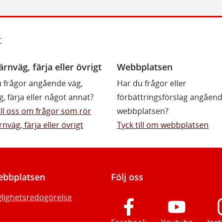
r
ärnväg, färja eller övrigt
Webbplatsen
 frågor angående väg,
Har du frågor eller
g, färja eller något annat?
förbättringsförslag angåen
till oss om frågor som rör
webbplatsen?
rnväg, färja eller övrigt
Tyck till om webbplatsen
bbplatsen
Följ oss
glighetsredogörelse