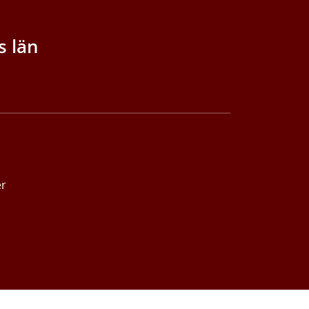
s län
er