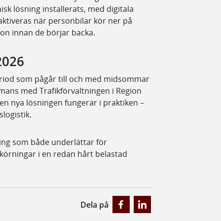
k lösning installerats, med digitala
aktiveras när personbilar kör ner på
don innan de börjar backa.
2026
eriod som pågår till och med midsommar
ammans med Trafikförvaltningen i Region
n nya lösningen fungerar i praktiken –
logistik.
sning som både underlättar för
lkörningar i en redan hårt belastad
Dela på