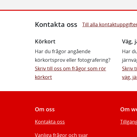
Kontakta oss
Till alla kontaktuppgifte
Körkort
Väg, j
Har du frågor angående
Har du
körkortsprov eller fotografering?
järnvä
Skriv till oss om frågor som rör
Skriv 
körkort
väg, jä
Om oss
Om we
Kontakta oss
Tillgän
Vanliga frågor och svar