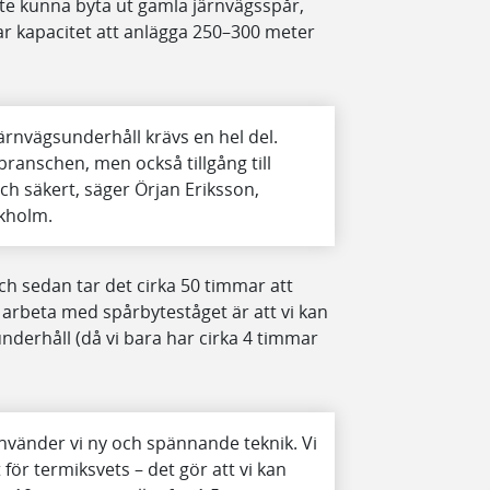
e kunna byta ut gamla järnvägsspår,
har kapacitet att anlägga 250–300 meter
 järnvägsunderhåll krävs en hel del.
ranschen, men också tillgång till
h säkert, säger Örjan Eriksson,
ckholm.
ch sedan tar det cirka 50 timmar att
 arbeta med spårbyteståget är att vi kan
derhåll (då vi bara har cirka 4 timmar
nvänder vi ny och spännande teknik. Vi
för termiksvets – det gör att vi kan