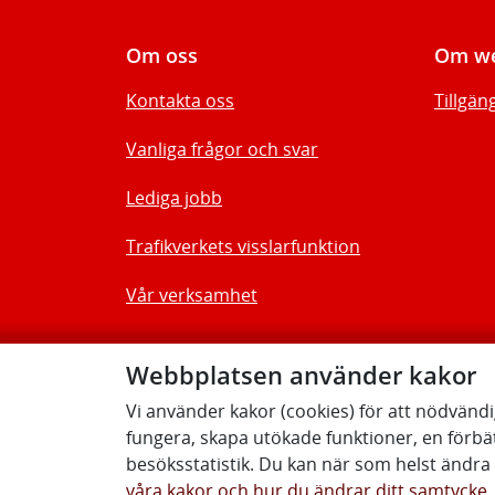
Om oss
Om we
Kontakta oss
Tillgän
Vanliga frågor och svar
Lediga jobb
Trafikverkets visslarfunktion
Vår verksamhet
Webbplatsen använder kakor
Vi använder kakor (cookies) för att nödvänd
fungera, skapa utökade funktioner, en förbä
besöksstatistik. Du kan när som helst ändra d
våra kakor och hur du ändrar ditt samtycke