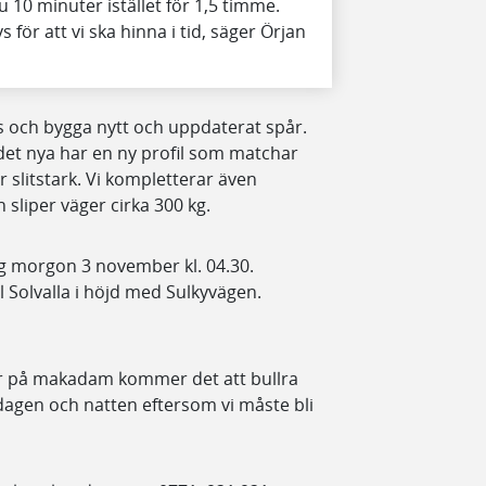
 10 minuter istället för 1,5 timme.
ör att vi ska hinna i tid, säger Örjan
rs och bygga nytt och uppdaterat spår.
det nya har en ny profil som matchar
 slitstark. Vi kompletterar även
 sliper väger cirka 300 kg.
g morgon 3 november kl. 04.30.
l Solvalla i höjd med Sulkyvägen.
ler på makadam kommer det att bullra
agen och natten eftersom vi måste bli