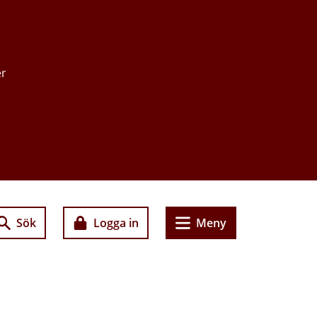
er
Sök
Logga in
Meny