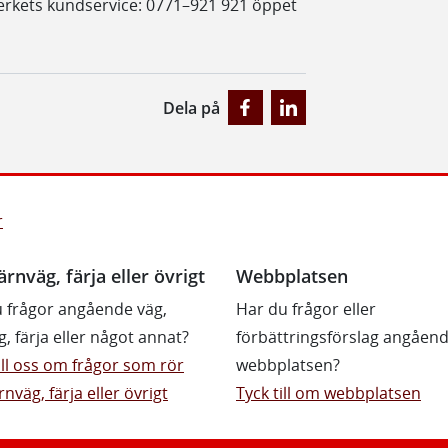
erkets kundservice: 0771–921 921 öppet
Dela på
r
ärnväg, färja eller övrigt
Webbplatsen
 frågor angående väg,
Har du frågor eller
g, färja eller något annat?
förbättringsförslag angåen
till oss om frågor som rör
webbplatsen?
rnväg, färja eller övrigt
Tyck till om webbplatsen