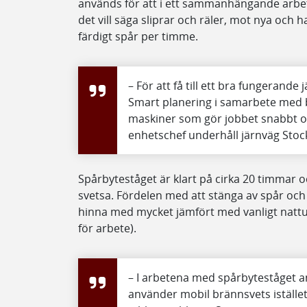
används för att i ett sammanhängande arbet
det vill säga sliprar och räler, mot nya och 
färdigt spår per timme.
– För att få till ett bra fungerande
Smart planering i samarbete med b
maskiner som gör jobbet snabbt oc
enhetschef underhåll järnväg Sto
Spårbyteståget är klart på cirka 20 timmar o
svetsa. Fördelen med att stänga av spår och
hinna med mycket jämfört med vanligt nattun
för arbete).
– I arbetena med spårbyteståget a
använder mobil brännsvets istället 