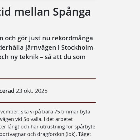
tid mellan Spånga
en och gör just nu rekordmånga
derhålla järnvägen i Stockholm
ch ny teknik – så att du som
icerad
23 okt. 2025
ovember, ska vi på bara 75 timmar byta
ägen vid Solvalla. I det arbetet
er långt och har utrustning för spårbyte
portvagnar och dragfordon (lok). Tåget