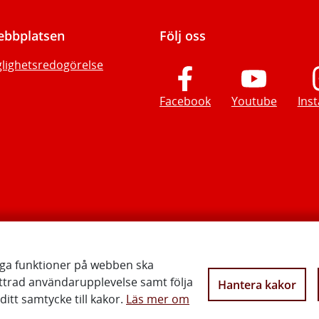
bbplatsen
Följ oss
glighetsredogörelse
Facebook
Youtube
Ins
iga funktioner på webben ska
ttrad användarupplevelse samt följa
Hantera kakor
Vi gör Sverige närmare
itt samtycke till kakor.
Läs mer om