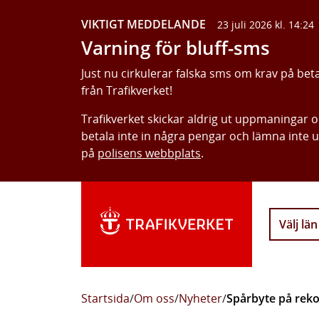
VIKTIGT MEDDELANDE
23 juli 2026 kl. 14:24
Varning för bluff-sms
Just nu cirkulerar falska sms om krav på bet
från Trafikverket!
Trafikverket skickar aldrig ut uppmaningar 
betala inte in några pengar och lämna inte 
på
polisens webbplats
.
Välj län
Startsida
/
Om oss
/
Nyheter
/
Spårbyte på reko