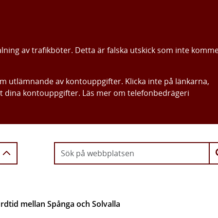
alning av trafikböter. Detta är falska utskick som inte komm
om utlämnande av kontouppgifter. Klicka inte på länkarna,
ut dina kontouppgifter. Läs mer om telefonbedrägeri
Gå direkt till innehållet
rdtid mellan Spånga och Solvalla