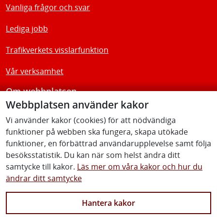
Vanliga frågor och svar
Lediga jobb
Trafikverkets visslarfunktion
Vår verksamhet
Om webbplatsen
Webbplatsen använder kakor
Tillgänglighetsredogörelse
Vi använder kakor (cookies) för att nödvändiga
funktioner på webben ska fungera, skapa utökade
Följ oss
funktioner, en förbättrad användarupplevelse samt följa
besöksstatistik. Du kan när som helst ändra ditt
samtycke till kakor.
Läs mer om våra kakor och hur du
ändrar ditt samtycke
Facebook
Youtube
Instagram
Linkedin
Hantera kakor