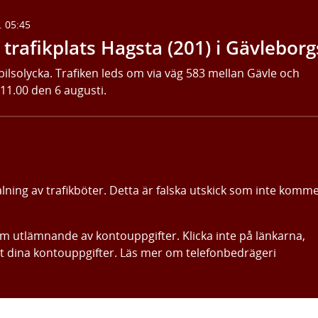
. 05:45
trafikplats Hagsta (201) i Gävleborg
bilsolycka. Trafiken leds om via väg 583 mellan Gävle och
 11.00 den 6 augusti.
alning av trafikböter. Detta är falska utskick som inte komm
om utlämnande av kontouppgifter. Klicka inte på länkarna,
ut dina kontouppgifter. Läs mer om telefonbedrägeri
Gå direkt till innehållet