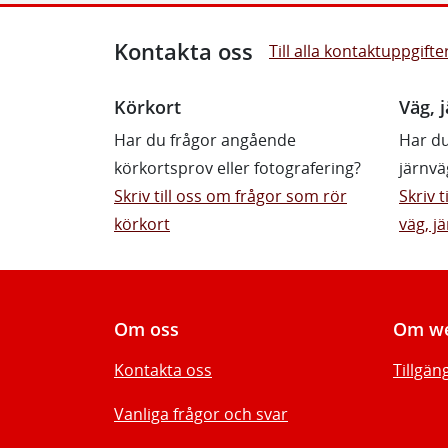
Kontakta oss
Till alla kontaktuppgifte
Körkort
Väg, j
Har du frågor angående
Har du
körkortsprov eller fotografering?
järnvä
Skriv till oss om frågor som rör
Skriv 
körkort
väg, jä
Om oss
Om we
Kontakta oss
Tillgän
Vanliga frågor och svar