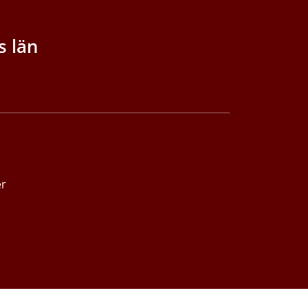
s län
er