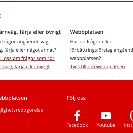
r
ärnväg, färja eller övrigt
Webbplatsen
 frågor angående väg,
Har du frågor eller
g, färja eller något annat?
förbättringsförslag angåen
till oss om frågor som rör
webbplatsen?
rnväg, färja eller övrigt
Tyck till om webbplatsen
bbplatsen
Följ oss
glighetsredogörelse
Facebook
Youtube
Ins