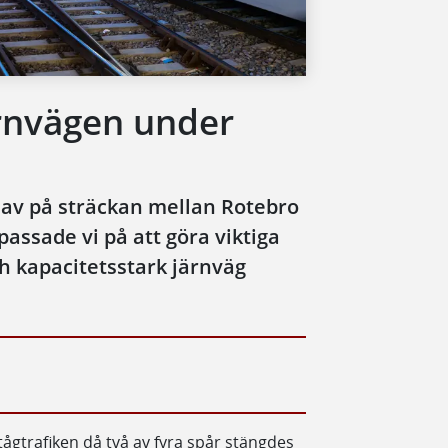
ärnvägen under
av på sträckan mellan Rotebro
passade vi på att göra viktiga
h kapacitetsstark järnväg
tågtrafiken då två av fyra spår stängdes