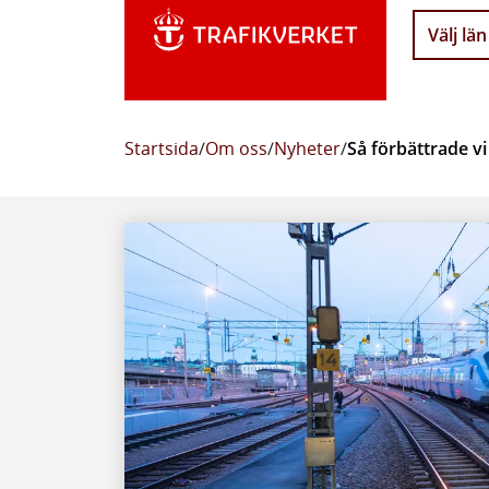
Välj län
Startsida
/
Om oss
/
Nyheter
/
Så förbättrade v