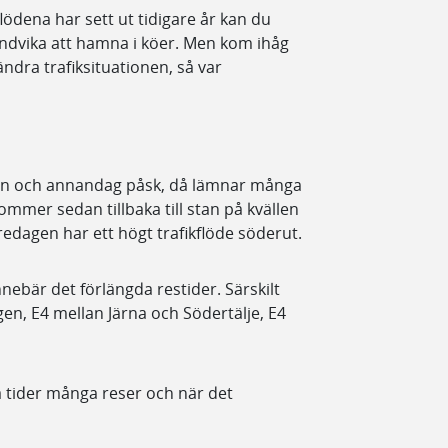
lödena har sett ut tidigare år kan du
undvika att hamna i köer. Men kom ihåg
ndra trafiksituationen, så var
gen och annandag påsk, då lämnar många
mmer sedan tillbaka till stan på kvällen
edagen har ett högt trafikflöde söderut.
nnebär det förlängda restider. Särskilt
en, E4 mellan Järna och Södertälje, E4
ka tider många reser och när det