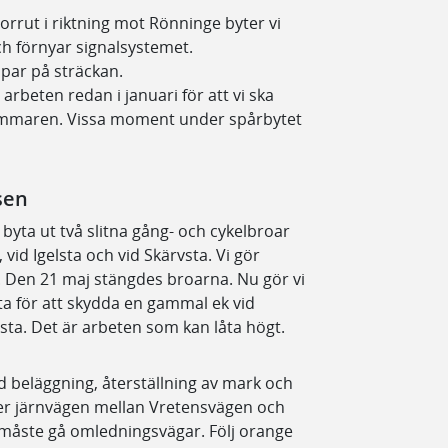
orrut i riktning mot Rönninge byter vi
och förnyar signalsystemet.
par på sträckan.
beten redan i januari för att vi ska
ommaren. Vissa moment under spårbytet
sen
 byta ut två slitna gång- och cykelbroar
vid Igelsta och vid Skärvsta. Vi gör
 Den 21 maj stängdes broarna. Nu gör vi
a för att skydda en gammal ek vid
lsta. Det är arbeten som kan låta högt.
d beläggning, återställning av mark och
ver järnvägen mellan Vretensvägen och
 måste gå omledningsvägar. Följ orange