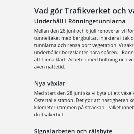
Vad gör Trafikverket och v
Underhåll i Rönningetunnlarna
Mellan den 28 juni och 6 juli renoverar vi R
tunneltaket med bergbultar, injektera i tak o
tunnlarna och rensa bort vegetation. Vi säk
underhåller bergslänter nära spåren. I Rönn
att hinna klart. Arbeten med bultning och ve
även nattetid.
Nya växlar
Med start den 28 juni ska vi byta ut ett växe
Östertälje station. Det gör att hastigheten k
kilometer i timmen på sträckan – vilket inne
driftsäkerhet.
Signalarbeten och rälsbyte