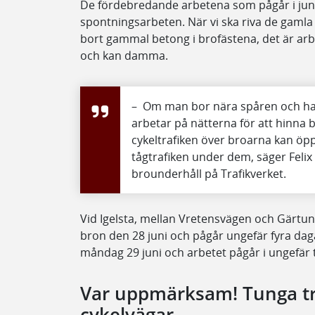
De fördebredande arbetena som pågår i juni 
spontningsarbeten. När vi ska riva de gamla
bort gammal betong i brofästena, det är ar
och kan damma.
– Om man bor nära spåren och har 
arbetar på nätterna för att hinna bl
cykeltrafiken över broarna kan öpp
tågtrafiken under dem, säger Felix 
brounderhåll på Trafikverket.
Vid Igelsta, mellan Vretensvägen och Gärtun
bron den 28 juni och pågår ungefär fyra daga
måndag 29 juni och arbetet pågår i ungefär 
Var uppmärksam! Tunga tr
cykelvägar