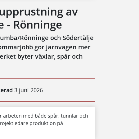
pprustning av
e - Rönninge
Tumba/Rönninge och Södertälje
 sommarjobb gör järnvägen mer
kverket byter växlar, spår och
cerad
3 juni 2026
ör arbeten med både spår, tunnlar och
rojektledare produktion på