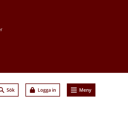
er
Sök
Logga in
Meny