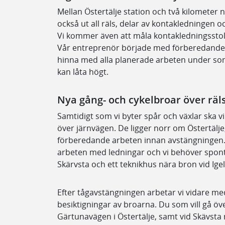
Mellan Östertälje station och två kilometer n
också ut all räls, delar av kontakledningen 
Vi kommer även att måla kontakledningsstol
Vår entreprenör började med förberedande ar
hinna med alla planerade arbeten under s
kan låta högt.
Nya gång- och cykelbroar över räl
Samtidigt som vi byter spår och växlar ska vi
över järnvägen. De ligger norr om Östertälje, 
förberedande arbeten innan avstängningen.
arbeten med ledningar och vi behöver spont
Skärvsta och ett teknikhus nära bron vid Ige
Efter tågavstängningen arbetar vi vidare me
besiktigningar av broarna. Du som vill gå ö
Gärtunavägen i Östertälje, samt vid Skävsta