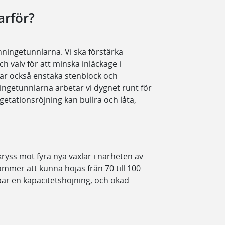
arför?
önningetunnlarna. Vi ska förstärka
ch valv för att minska inläckage i
rar också enstaka stenblock och
ingetunnlarna arbetar vi dygnet runt för
getationsröjning kan bullra och låta,
lkryss mot fyra nya växlar i närheten av
ommer att kunna höjas från 70 till 100
bär en kapacitetshöjning, och ökad