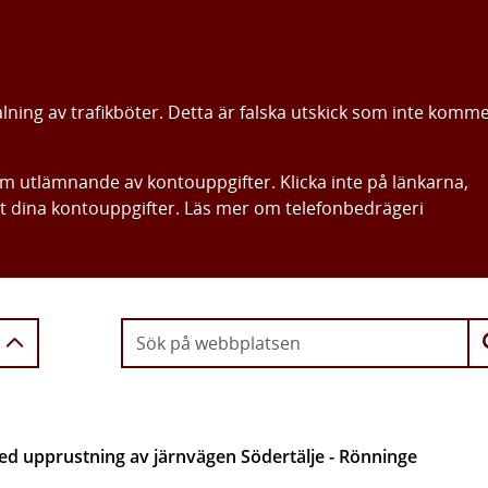
alning av trafikböter. Detta är falska utskick som inte komm
om utlämnande av kontouppgifter. Klicka inte på länkarna,
ut dina kontouppgifter. Läs mer om telefonbedrägeri
Gå direkt till innehållet
 upprustning av järnvägen Södertälje - Rönninge