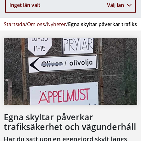
Inget län valt
Välj län
Startsida
/
Om oss
/
Nyheter
/
Egna skyltar påverkar trafiks
Egna skyltar påverkar
trafiksäkerhet och vägunderhåll
Har du satt upp en egengjord skylt längs