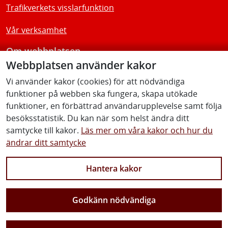
Trafikverkets visslarfunktion
Vår verksamhet
Om webbplatsen
Webbplatsen använder kakor
Tillgänglighetsredogörelse
Vi använder kakor (cookies) för att nödvändiga
funktioner på webben ska fungera, skapa utökade
Följ oss
funktioner, en förbättrad användarupplevelse samt följa
besöksstatistik. Du kan när som helst ändra ditt
samtycke till kakor.
Läs mer om våra kakor och hur du
ändrar ditt samtycke
Facebook
Youtube
Instagram
Linkedin
Hantera kakor
Godkänn nödvändiga
Vi gör Sverige närmare