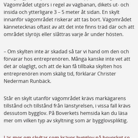
Vägområdet utgörs i regel av vägbanan, dikets ut- och
insida och ytterligare 3 – 5 meter åt sidan. En skylt
innanför vägområdet riskerar att tas bort. Vägområdet
kännetecknas oftast av att det inte finns träd där och att
området slyröjs eller slåttras varje år under hösten.
– Om skylten inte är skadad så tar vi hand om den och
förvarar hos entreprenören. Många kanske inte vet att
det är olagligt, och att de kan få tillbaka skylten hos
entreprenören inom skälig tid, förklarar Christer
Nederman Runbäck.
Står en skylt utanför vägområdet krävs markägarens
tillstånd och tillstånd från länstyrelsen, i vissa fall krävs
dessutom bygglov. På Boverkets hemsida kan du läsa
mer om vilken typ av skyltning som är bygglovspliktig.
Läs mer om skyltar som kräver bygglov på boverket.se