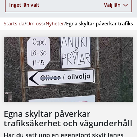
Inget län valt
Välj län
Startsida
/
Om oss
/
Nyheter
/
Egna skyltar påverkar trafiks
Egna skyltar påverkar
trafiksäkerhet och vägunderhåll
Har du satt upp en egengjord skylt längs