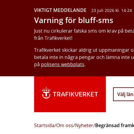
VIKTIGT MEDDELANDE
23 juli 2026 kl. 14:24
Varning för bluff-sms
Just nu cirkulerar falska sms om krav på bet
från Trafikverket!
Trafikverket skickar aldrig ut uppmaningar 
betala inte in några pengar och lämna inte 
på
polisens webbplats
.
Välj län
Startsida
/
Om oss
/
Nyheter
/
Begränsad framk