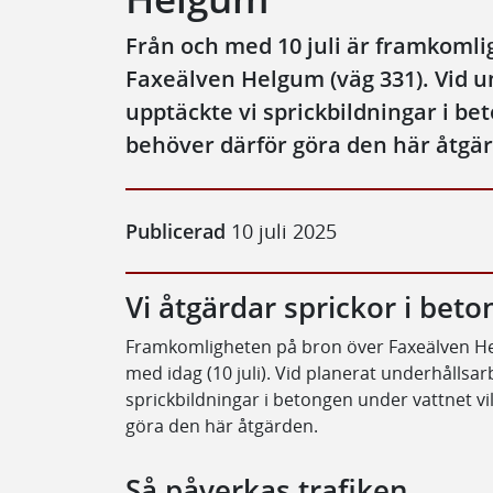
Från och med 10 juli är framkoml
Faxeälven Helgum (väg 331). Vid 
upptäckte vi sprickbildningar i b
behöver därför göra den här åtgä
Publicerad
10 juli 2025
Vi åtgärdar sprickor i bet
Framkomligheten på bron över Faxeälven He
med idag (10 juli). Vid planerat underhållsa
sprickbildningar i betongen under vattnet vi
göra den här åtgärden.
Så påverkas trafiken