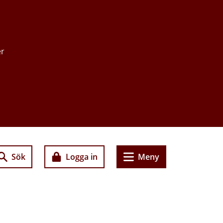
er
Sök
Logga in
Meny