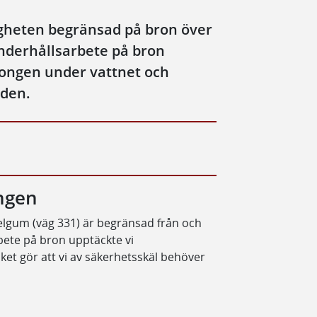
igheten begränsad på bron över
underhållsarbete på bron
etongen under vattnet och
rden.
ongen
lgum (väg 331) är begränsad från och
rbete på bron upptäckte vi
lket gör att vi av säkerhetsskäl behöver