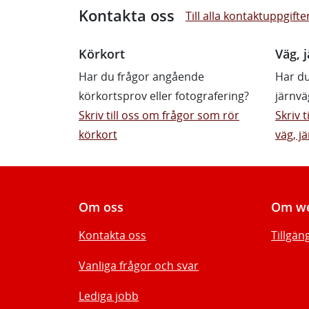
Kontakta oss
Till alla kontaktuppgifte
Körkort
Väg, j
Har du frågor angående
Har du
körkortsprov eller fotografering?
järnvä
Skriv till oss om frågor som rör
Skriv 
körkort
väg, jä
Om oss
Om we
Kontakta oss
Tillgän
Vanliga frågor och svar
Lediga jobb