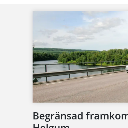
Begränsad framkoml
Helgum