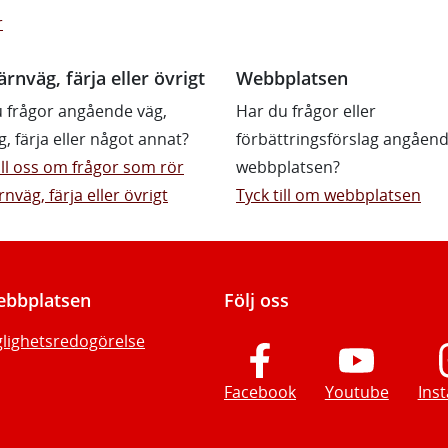
r
ärnväg, färja eller övrigt
Webbplatsen
 frågor angående väg,
Har du frågor eller
g, färja eller något annat?
förbättringsförslag angåen
till oss om frågor som rör
webbplatsen?
rnväg, färja eller övrigt
Tyck till om webbplatsen
bbplatsen
Följ oss
glighetsredogörelse
Facebook
Youtube
Ins