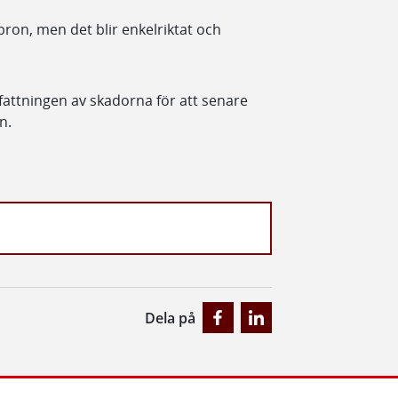
ron, men det blir enkelriktat och
attningen av skadorna för att senare
n.
Dela på