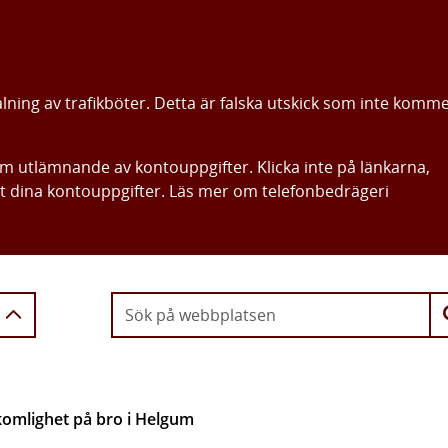
alning av trafikböter. Detta är falska utskick som inte komm
om utlämnande av kontouppgifter. Klicka inte på länkarna,
ut dina kontouppgifter. Läs mer om telefonbedrägeri
Gå direkt till innehållet
omlighet på bro i Helgum