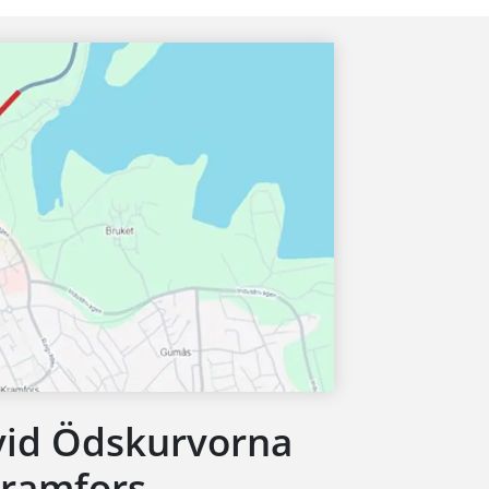
vid Ödskurvorna
Kramfors