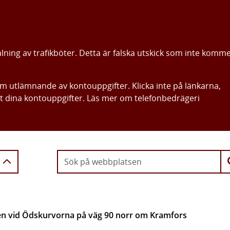
alning av trafikböter. Detta är falska utskick som inte komm
om utlämnande av kontouppgifter. Klicka inte på länkarna,
ut dina kontouppgifter. Läs mer om telefonbedrägeri
Gå direkt till innehållet
en vid Ödskurvorna på väg 90 norr om Kramfors