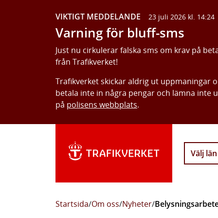
VIKTIGT MEDDELANDE
23 juli 2026 kl. 14:24
Varning för bluff-sms
Just nu cirkulerar falska sms om krav på bet
från Trafikverket!
Trafikverket skickar aldrig ut uppmaningar 
betala inte in några pengar och lämna inte 
på
polisens webbplats
.
Välj län
Startsida
/
Om oss
/
Nyheter
/
Belysningsarbet