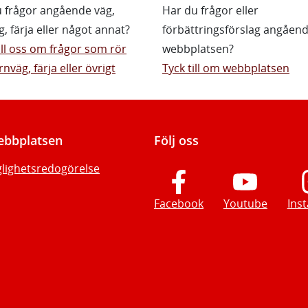
 frågor angående väg,
Har du frågor eller
g, färja eller något annat?
förbättringsförslag angåen
till oss om frågor som rör
webbplatsen?
rnväg, färja eller övrigt
Tyck till om webbplatsen
bbplatsen
Följ oss
glighetsredogörelse
Facebook
Youtube
Ins