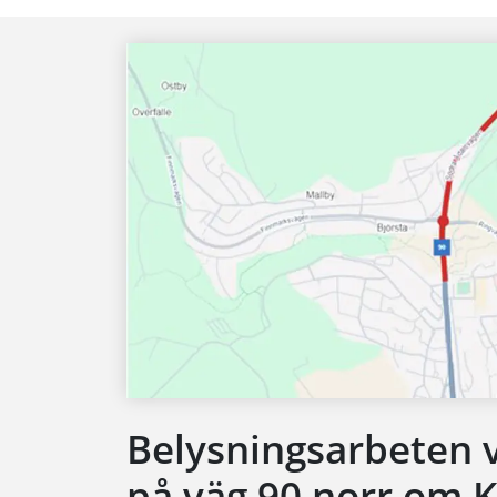
Belysningsarbeten 
på väg 90 norr om 