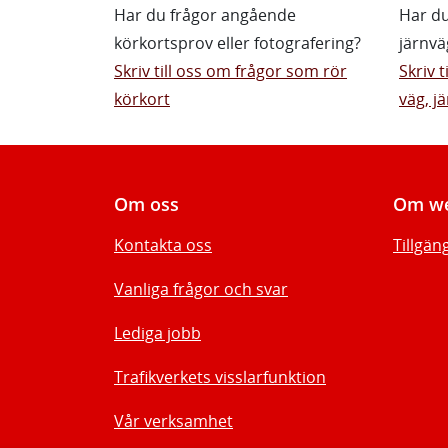
Har du frågor angående
Har du
körkortsprov eller fotografering?
järnvä
Skriv till oss om frågor som rör
Skriv 
körkort
väg, jä
Om oss
Om we
Kontakta oss
Tillgän
Vanliga frågor och svar
Lediga jobb
Trafikverkets visslarfunktion
Vår verksamhet