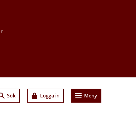
er
Sök
Logga in
Meny