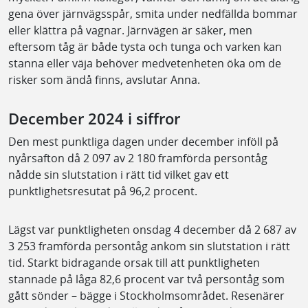
gena över järnvägsspår, smita under nedfällda bommar
eller klättra på vagnar. Järnvägen är säker, men
eftersom tåg är både tysta och tunga och varken kan
stanna eller väja behöver medvetenheten öka om de
risker som ändå finns, avslutar Anna.
December 2024 i siffror
Den mest punktliga dagen under december inföll på
nyårsafton då 2 097 av 2 180 framförda persontåg
nådde sin slutstation i rätt tid vilket gav ett
punktlighetsresutat på 96,2 procent.
Lägst var punktligheten onsdag 4 december då 2 687 av
3 253 framförda persontåg ankom sin slutstation i rätt
tid. Starkt bidragande orsak till att punktligheten
stannade på låga 82,6 procent var två persontåg som
gått sönder – bägge i Stockholmsområdet. Resenärer