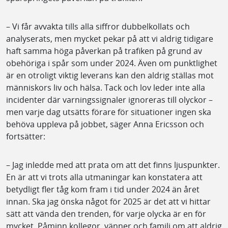
– Vi får avvakta tills alla siffror dubbelkollats och
analyserats, men mycket pekar på att vi aldrig tidigare
haft samma höga påverkan på trafiken på grund av
obehöriga i spår som under 2024. Även om punktlighet
är en otroligt viktig leverans kan den aldrig ställas mot
människors liv och hälsa. Tack och lov leder inte alla
incidenter där varningssignaler ignoreras till olyckor –
men varje dag utsätts förare för situationer ingen ska
behöva uppleva på jobbet, säger Anna Ericsson och
fortsätter:
– Jag inledde med att prata om att det finns ljuspunkter.
En är att vi trots alla utmaningar kan konstatera att
betydligt fler tåg kom fram i tid under 2024 än året
innan. Ska jag önska något för 2025 är det att vi hittar
sätt att vända den trenden, för varje olycka är en för
mycket. Påminn kollegor, vänner och familj om att aldrig