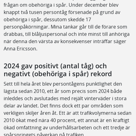
frågan om obehöriga i spår. Under december blev
knappt två tusen persontåg försenade på grund av
obehöriga i spår, dessutom skedde 17
personpåkörningar. Mina tankar går till de förare som
drabbas, till blåljuspersonal och inte minst till anhöriga
när denna den värsta av konsekvenser inträffar säger
Anna Ericsson.
2024 gav positivt (antal tåg) och
negativt (obehöriga i spår) rekord
Sett till hela året blev persontågens punktlighet den
lägsta sedan 2010, ett år som precis som 2024 både
inleddes och avslutades med rejält vinterväder i stora
delar av landet. Det finns dock ett par områden som
verkligen skiljer åren åt. Ett är att trafikvolymerna sedan
2010 ökat med nära 40 procent, ett annat är en kraftigt
ökad omfattning av underhållsarbeten och ett tredje är
spårspringets påverkan på trafiken.