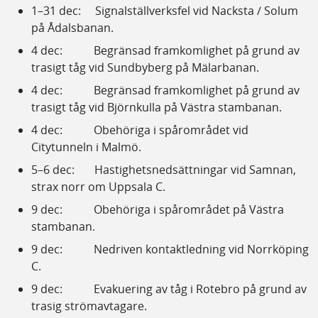
1–31 dec: Signalställverksfel vid Nacksta / Solum
på Ådalsbanan.
4 dec: Begränsad framkomlighet på grund av
trasigt tåg vid Sundbyberg på Mälarbanan.
4 dec: Begränsad framkomlighet på grund av
trasigt tåg vid Björnkulla på Västra stambanan.
4 dec: Obehöriga i spårområdet vid
Citytunneln i Malmö.
5–6 dec: Hastighetsnedsättningar vid Samnan,
strax norr om Uppsala C.
9 dec: Obehöriga i spårområdet på Västra
stambanan.
9 dec: Nedriven kontaktledning vid Norrköping
C.
9 dec: Evakuering av tåg i Rotebro på grund av
trasig strömavtagare.