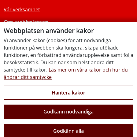
Vår verksamhet
Om webbplatsen
Webbplatsen använder kakor
Tillgänglighetsredogörelse
Vi använder kakor (cookies) för att nödvändiga
funktioner på webben ska fungera, skapa utökade
Följ oss
funktioner, en förbättrad användarupplevelse samt följa
besöksstatistik. Du kan när som helst ändra ditt
samtycke till kakor.
Läs mer om våra kakor och hur du
ändrar ditt samtycke
Facebook
Youtube
Instagram
Linkedin
Hantera kakor
Godkänn nödvändiga
Vi gör Sverige närmare
Godkänn alla