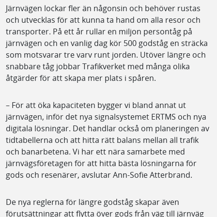
Järnvägen lockar fler än någonsin och behöver rustas
och utvecklas för att kunna ta hand om alla resor och
transporter. På ett år rullar en miljon persontåg på
järnvägen och en vanlig dag kör 500 godståg en sträcka
som motsvarar tre varv runt jorden. Utöver längre och
snabbare tåg jobbar Trafikverket med många olika
åtgärder för att skapa mer plats i spåren.
– För att öka kapaciteten bygger vi bland annat ut
järnvägen, inför det nya signalsystemet ERTMS och nya
digitala lösningar. Det handlar också om planeringen av
tidtabellerna och att hitta rätt balans mellan all trafik
och banarbetena. Vi har ett nära samarbete med
järnvägsföretagen för att hitta bästa lösningarna för
gods och resenärer, avslutar Ann-Sofie Atterbrand.
De nya reglerna för längre godståg skapar även
förutsättningar att flytta över gods från väg till järnväg