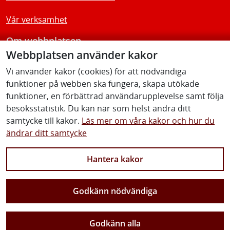
Vår verksamhet
Om webbplatsen
Webbplatsen använder kakor
Tillgänglighetsredogörelse
Vi använder kakor (cookies) för att nödvändiga
funktioner på webben ska fungera, skapa utökade
Följ oss
funktioner, en förbättrad användarupplevelse samt följa
besöksstatistik. Du kan när som helst ändra ditt
samtycke till kakor.
Läs mer om våra kakor och hur du
ändrar ditt samtycke
Facebook
Youtube
Instagram
Linkedin
Hantera kakor
Godkänn nödvändiga
Vi gör Sverige närmare
Godkänn alla