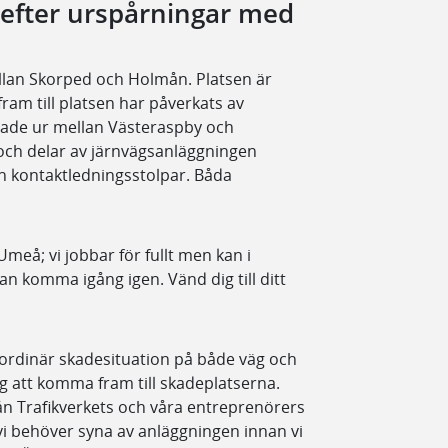
 efter urspårningar med
lan Skorped och Holmån. Platsen är
ram till platsen har påverkats av
ade ur mellan Västeraspby och
 och delar av järnvägsanläggningen
h kontaktledningsstolpar. Båda
meå; vi jobbar för fullt men kan i
an komma igång igen. Vänd dig till ditt
traordinär skadesituation på både väg och
g att komma fram till skadeplatserna.
från Trafikverkets och våra entreprenörers
vi behöver syna av anläggningen innan vi