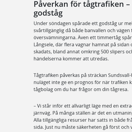
Påverkan för tågtrafiken –
godståg
Under söndagen spårade ett godståg ur mel
svårtillgänglig då både banvallen och vägen f
översvämningarna. Även ett timmertåg spår
Långsele, där flera vagnar hamnat på sidan
skadats, bland annat omkring 500 slipers oc
händelserna kommer att utredas.
Tågtrafiken påverkas på sträckan Sundsvall-U
nuläget inte ge en prognos för när trafiken k
tågbolag om du har frågor om din tågresa.
– Vi står inför ett allvarligt läge med en ex
järnväg. På många ställen är det en utmanin
Alla tillgängliga resurser har satts in både 
sida. Just nu måste säkerheten gå först och 