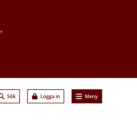
er
Sök
Logga in
Meny