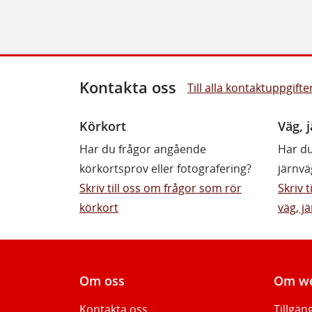
Kontakta oss
Till alla kontaktuppgifte
Körkort
Väg, j
Har du frågor angående
Har du
körkortsprov eller fotografering?
järnvä
Skriv till oss om frågor som rör
Skriv 
körkort
väg, jä
Om oss
Om we
Kontakta oss
Tillgän