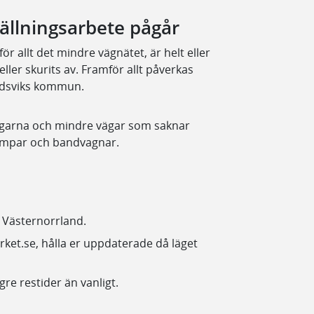
ällningsarbete pågår
för allt det mindre vägnätet, är helt eller
ller skurits av. Framför allt påverkas
ldsviks kommun.
 vägarna och mindre vägar som saknar
npumpar och bandvagnar.
 i Västernorrland.
verket.se, hålla er uppdaterade då läget
gre restider än vanligt.