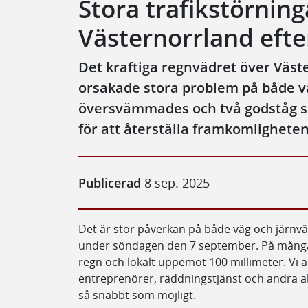
Stora trafikstörning
Västernorrland efter
Det kraftiga regnvädret över Väs
orsakade stora problem på både v
översvämmades och två godståg spå
för att återställa framkomligheten
Publicerad
8 sep. 2025
Det är stor påverkan på både väg och järnväg
under söndagen den 7 september. På många h
regn och lokalt uppemot 100 millimeter. Vi a
entreprenörer, räddningstjänst och andra ak
så snabbt som möjligt.