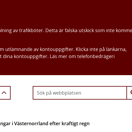
alning av trafikböter. Detta är falska utskick som inte komm
om utlämnande av kontouppgifter. Klicka inte på länkarna,
ut dina kontouppgifter. Läs mer om telefonbedrägeri
Gå direkt till innehållet
ingar i Västernorrland efter kraftigt regn