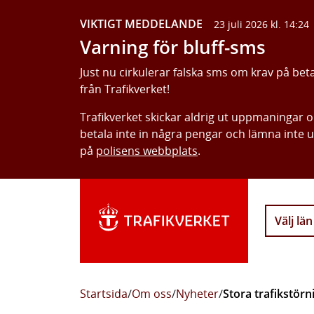
VIKTIGT MEDDELANDE
23 juli 2026 kl. 14:24
Varning för bluff-sms
Just nu cirkulerar falska sms om krav på bet
från Trafikverket!
Trafikverket skickar aldrig ut uppmaningar 
betala inte in några pengar och lämna inte 
på
polisens webbplats
.
Välj län
Startsida
/
Om oss
/
Nyheter
/
Stora trafikstörn