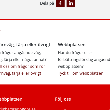
Dela på
r
ärnväg, färja eller övrigt
Webbplatsen
 frågor angående väg,
Har du frågor eller
g, färja eller något annat?
förbättringsförslag angåen
till oss om frågor som rör
webbplatsen?
rnväg, färja eller övrigt
Tyck till om webbplatsen
bbplatsen
Följ oss
glighetsredogörelse