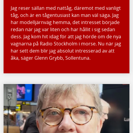
Jag reser sällan med nattåg, däremot med vanligt
tåg, och är en tågentusiast kan man väl säga. Jag
har modelljärnväg hemma, det intresset började
redan när jag var liten och har hållit i sig sedan
dess. Jag kom hit idag för att jag hörde om de nya
vagnarna på Radio Stockholm i morse. Nu när jag
har sett dem blir jag absolut intresserad av att
åka, säger Glenn Grybb, Sollentuna.