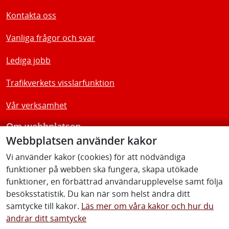
Kontakta oss
Vanliga frågor och svar
Lediga jobb
Trafikverkets visslarfunktion
Vår verksamhet
Om webbplatsen
Webbplatsen använder kakor
Tillgänglighetsredogörelse
Vi använder kakor (cookies) för att nödvändiga
funktioner på webben ska fungera, skapa utökade
Följ oss
funktioner, en förbättrad användarupplevelse samt följa
besöksstatistik. Du kan när som helst ändra ditt
samtycke till kakor.
Läs mer om våra kakor och hur du
ändrar ditt samtycke
Facebook
Youtube
Instagram
Linkedin