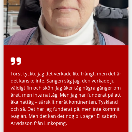
Först tyckte jag det verkade lite trångt, men det är
det kanske inte. Sängen såg jag, den verkade ju
väldigt fin och skön. Jag åker tåg några gånger om
året, men inte nattåg. Men jag har funderat på att
åka nattåg – särskilt neråt kontinenten, Tyskland
och så. Det har jag funderat på, men inte kommit
iväg än. Men det kan det nog bli, säger Elisabeth
Arvidsson från Linköping.