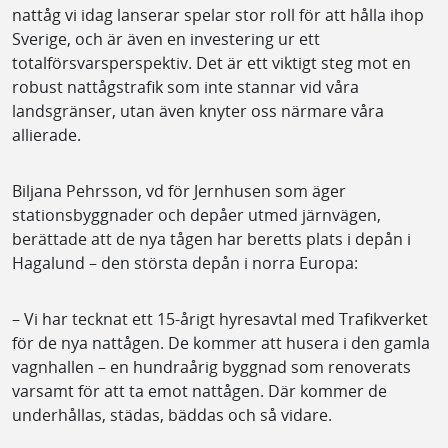
nattåg vi idag lanserar spelar stor roll för att hålla ihop
Sverige, och är även en investering ur ett
totalförsvarsperspektiv. Det är ett viktigt steg mot en
robust nattågstrafik som inte stannar vid våra
landsgränser, utan även knyter oss närmare våra
allierade.
Biljana Pehrsson, vd för Jernhusen som äger
stationsbyggnader och depåer utmed järnvägen,
berättade att de nya tågen har beretts plats i depån i
Hagalund – den största depån i norra Europa:
– Vi har tecknat ett 15-årigt hyresavtal med Trafikverket
för de nya nattågen. De kommer att husera i den gamla
vagnhallen – en hundraårig byggnad som renoverats
varsamt för att ta emot nattågen. Där kommer de
underhållas, städas, bäddas och så vidare.