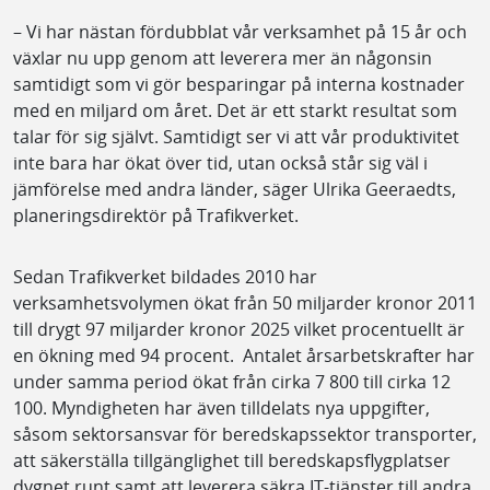
– Vi har nästan fördubblat vår verksamhet på 15 år och
växlar nu upp genom att leverera mer än någonsin
samtidigt som vi gör besparingar på interna kostnader
med en miljard om året. Det är ett starkt resultat som
talar för sig självt. Samtidigt ser vi att vår produktivitet
inte bara har ökat över tid, utan också står sig väl i
jämförelse med andra länder, säger Ulrika Geeraedts,
planeringsdirektör på Trafikverket.
Sedan Trafikverket bildades 2010 har
verksamhetsvolymen ökat från 50 miljarder kronor 2011
till drygt 97 miljarder kronor 2025 vilket procentuellt är
en ökning med 94 procent. Antalet årsarbetskrafter har
under samma period ökat från cirka 7 800 till cirka 12
100. Myndigheten har även tilldelats nya uppgifter,
såsom sektorsansvar för beredskapssektor transporter,
att säkerställa tillgänglighet till beredskapsflygplatser
dygnet runt samt att leverera säkra IT-tjänster till andra