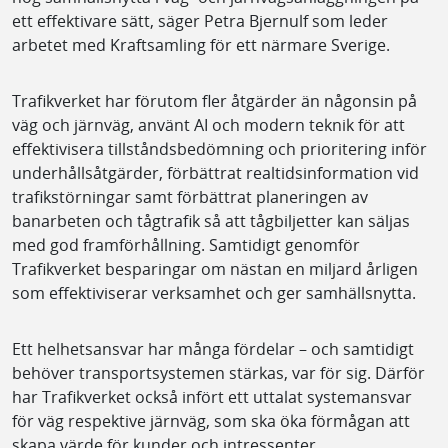
ett effektivare sätt, säger Petra Bjernulf som leder
arbetet med Kraftsamling för ett närmare Sverige.
Trafikverket har förutom fler åtgärder än någonsin på
väg och järnväg, använt AI och modern teknik för att
effektivisera tillståndsbedömning och prioritering inför
underhållsåtgärder, förbättrat realtidsinformation vid
trafikstörningar samt förbättrat planeringen av
banarbeten och tågtrafik så att tågbiljetter kan säljas
med god framförhållning. Samtidigt genomför
Trafikverket besparingar om nästan en miljard årligen
som effektiviserar verksamhet och ger samhällsnytta.
Ett helhetsansvar har många fördelar – och samtidigt
behöver transportsystemen stärkas, var för sig. Därför
har Trafikverket också infört ett uttalat systemansvar
för väg respektive järnväg, som ska öka förmågan att
skapa värde för kunder och intressenter.