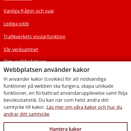
Vanliga frågor och svar
Lediga jobb
Trafikverkets visslarfunktion
Vår verksamhet
Om webbplatsen
Webbplatsen använder kakor
Tillgänglighetsredogörelse
Vi använder kakor (cookies) för att nödvändiga
funktioner på webben ska fungera, skapa utökade
Följ oss
funktioner, en förbättrad användarupplevelse samt följa
besöksstatistik. Du kan när som helst ändra ditt
samtycke till kakor.
Läs mer om våra kakor och hur du
ändrar ditt samtycke
Facebook
Youtube
Instagram
Linkedin
Hantera kakor