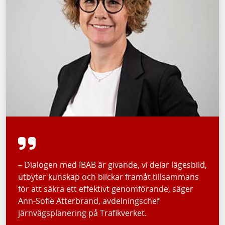
– Dialogen med IBAB är givande, vi delar lägesbild,
utbyter kunskap och blickar framåt tillsammans
för att säkra ett effektivt genomförande, säger
Ann-Sofie Atterbrand, avdelningschef
järnvägsplanering på Trafikverket.