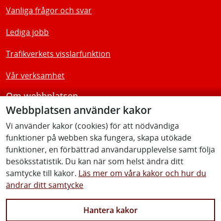
Vanliga frågor och svar
Lediga jobb
Trafikverkets visslarfunktion
Vår verksamhet
Om webbplatsen
Webbplatsen använder kakor
Tillgänglighetsredogörelse
Vi använder kakor (cookies) för att nödvändiga
funktioner på webben ska fungera, skapa utökade
Följ oss
funktioner, en förbättrad användarupplevelse samt följa
besöksstatistik. Du kan när som helst ändra ditt
samtycke till kakor.
Läs mer om våra kakor och hur du
ändrar ditt samtycke
Facebook
Youtube
Instagram
Linkedin
Hantera kakor