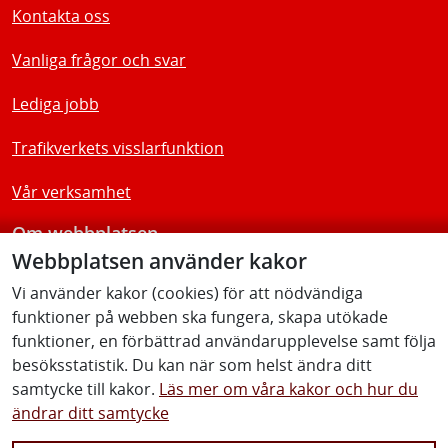
Kontakta oss
Vanliga frågor och svar
Lediga jobb
Trafikverkets visslarfunktion
Vår verksamhet
Om webbplatsen
Webbplatsen använder kakor
Tillgänglighetsredogörelse
Vi använder kakor (cookies) för att nödvändiga
funktioner på webben ska fungera, skapa utökade
Följ oss
funktioner, en förbättrad användarupplevelse samt följa
besöksstatistik. Du kan när som helst ändra ditt
samtycke till kakor.
Läs mer om våra kakor och hur du
ändrar ditt samtycke
Facebook
Youtube
Instagram
Linkedin