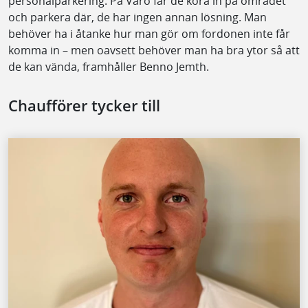
personalparkering. På Värö får de köra in på området
och parkera där, de har ingen annan lösning. Man
behöver ha i åtanke hur man gör om fordonen inte får
komma in – men oavsett behöver man ha bra ytor så att
de kan vända, framhåller Benno Jemth.
Chaufförer tycker till