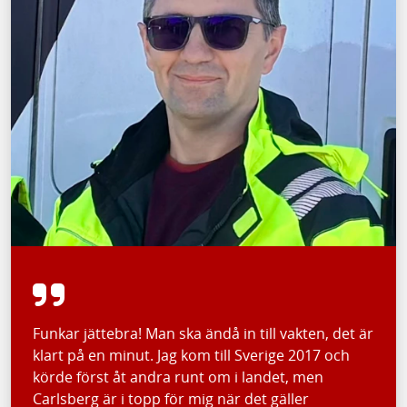
Funkar jättebra! Man ska ändå in till vakten, det är
klart på en minut. Jag kom till Sverige 2017 och
körde först åt andra runt om i landet, men
Carlsberg är i topp för mig när det gäller