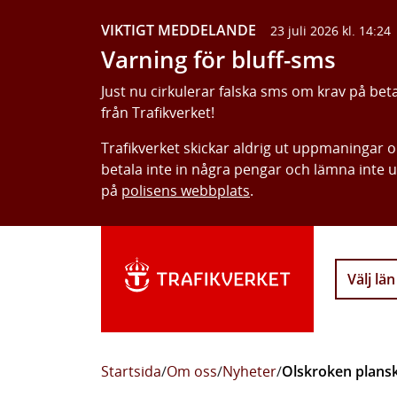
VIKTIGT MEDDELANDE
23 juli 2026 kl. 14:24
Varning för bluff-sms
Just nu cirkulerar falska sms om krav på bet
från Trafikverket!
Trafikverket skickar aldrig ut uppmaningar 
betala inte in några pengar och lämna inte 
på
polisens webbplats
.
Välj län
Startsida
/
Om oss
/
Nyheter
/
Olskroken plansk