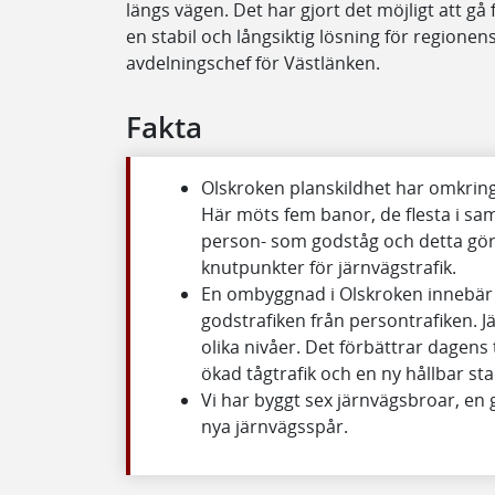
längs vägen. Det har gjort det möjligt att gå f
en stabil och långsiktig lösning för regionen
avdelningschef för Västlänken.
Fakta
Olskroken planskildhet har omkring
Här möts fem banor, de flesta i sa
person- som godståg och detta gör 
knutpunkter för järnvägstrafik.
En ombyggnad i Olskroken innebär a
godstrafiken från persontrafiken. 
olika nivåer. Det förbättrar dagens 
ökad tågtrafik och en ny hållbar st
Vi har byggt sex järnvägsbroar, en
nya järnvägsspår.