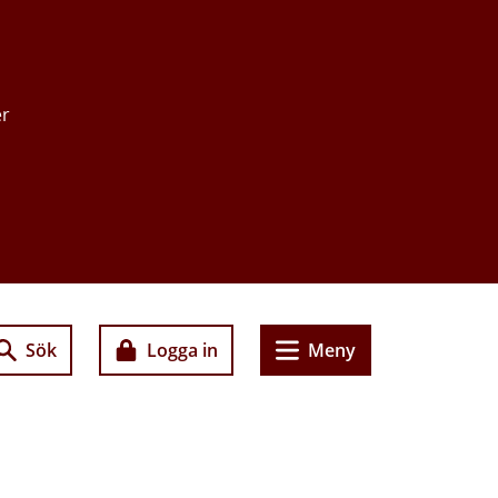
er
Sök
Logga in
Meny