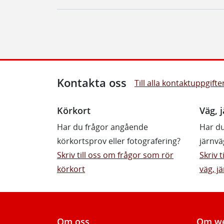
Kontakta oss
Till alla kontaktuppgifte
Körkort
Väg, j
Har du frågor angående
Har du
körkortsprov eller fotografering?
järnvä
Skriv till oss om frågor som rör
Skriv 
körkort
väg, jä
Om oss
Om we