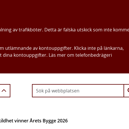
alning av trafikböter. Detta är falska utskick som inte komm
om utlämnande av kontouppgifter. Klicka inte på länkarna,
ut dina kontouppgifter. Läs mer om telefonbedrägeri
Gå direkt till innehållet
ildhet vinner Årets Bygge 2026