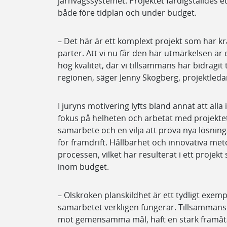
järnvägssystemet. Projektet färdigställdes 
både före tidplan och under budget.
– Det här är ett komplext projekt som har kr
parter. Att vi nu får den här utmärkelsen är
hög kvalitet, där vi tillsammans har bidragit ti
regionen, säger Jenny Skogberg, projektledar
I juryns motivering lyfts bland annat att alla 
fokus på helheten och arbetat med projekte
samarbete och en vilja att pröva nya lösnin
för framdrift. Hållbarhet och innovativa me
processen, vilket har resulterat i ett projekt 
inom budget.
– Olskroken planskildhet är ett tydligt exe
samarbetet verkligen fungerar. Tillsammans
mot gemensamma mål, haft en stark framåta