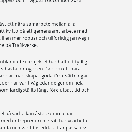
etappvis och invigdes i december 2025 –
ävt ett nära samarbete mellan alla
 ett kvitto på ett gemensamt arbete med
ll en mer robust och tillförlitlig järnväg i
e på Trafikverket.
inblandade i projektet har haft ett tydligt
ts bästa för ögonen. Genom ett nära
gar har man skapat goda förutsättningar
toder har varit vägledande genom hela
som färdigställts långt före utsatt tid och
mpel på vad vi kan åstadkomma när
 med entreprenören Peab har vi arbetat
nda och varit beredda att anpassa oss