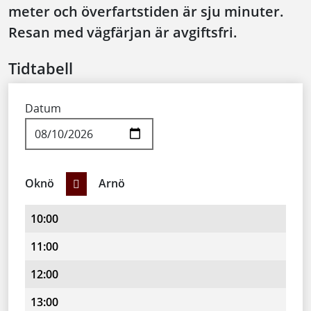
meter och överfartstiden är sju minuter.
Resan med vägfärjan är avgiftsfri.
Tidtabell
Datum
Oknö
Arnö
Oknö Arnö
Avgår
Anmärkning
10:00
11:00
12:00
13:00