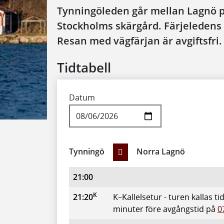
Tynningöleden går mellan Lagnö 
Stockholms skärgård. Färjeledens 
Resan med vägfärjan är avgiftsfri.
Tidtabell
Datum
Tynningö
Norra Lagnö
Tynningö Norra Lagnö
Avgår
Anmärkning
21:00
K
21:20
K–Kallelsetur - turen kallas t
minuter före avgångstid på
0