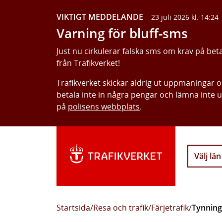
VIKTIGT MEDDELANDE
23 juli 2026 kl. 14:24
Varning för bluff-sms
Just nu cirkulerar falska sms om krav på bet
från Trafikverket!
Trafikverket skickar aldrig ut uppmaningar 
betala inte in några pengar och lämna inte 
på
polisens webbplats
.
Välj län
Startsida
/
Resa och trafik
/
Färjetrafik
/
Tynning