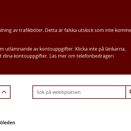
alning av trafikböter. Detta är falska utskick som inte komm
om utlämnande av kontouppgifter. Klicka inte på länkarna,
ut dina kontouppgifter. Läs mer om telefonbedrägeri
Gå direkt till innehållet
öleden