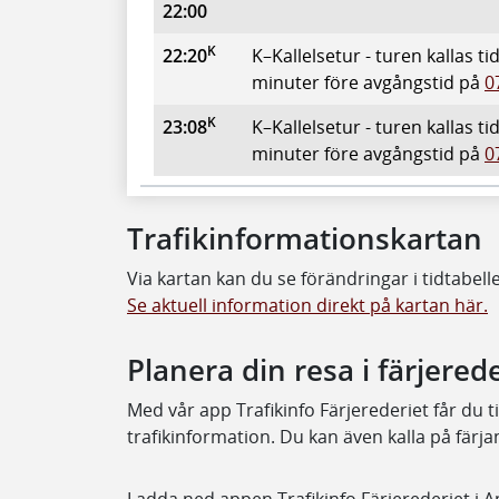
22:00
K
22:20
K–Kallelsetur - turen kallas t
minuter före avgångstid på
0
K
23:08
K–Kallelsetur - turen kallas t
minuter före avgångstid på
0
Trafikinformationskartan
Via kartan kan du se förändringar i tidtabell
Se aktuell information direkt på kartan här.
Planera din resa i färjered
Med vår app Trafikinfo Färjerederiet får du til
trafikinformation. Du kan även kalla på färja