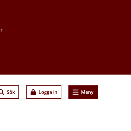
er
Sök
Logga in
Meny