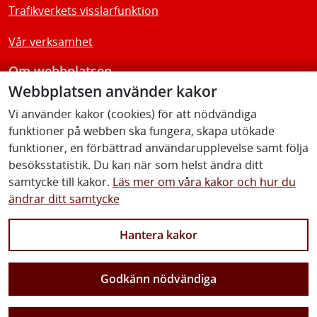
Trafikverkets visslarfunktion
Vår verksamhet
Om webbplatsen
Webbplatsen använder kakor
Tillgänglighetsredogörelse
Vi använder kakor (cookies) för att nödvändiga
funktioner på webben ska fungera, skapa utökade
Följ oss
funktioner, en förbättrad användarupplevelse samt följa
besöksstatistik. Du kan när som helst ändra ditt
samtycke till kakor.
Läs mer om våra kakor och hur du
ändrar ditt samtycke
Facebook
Youtube
Instagram
Linkedin
Hantera kakor
Godkänn nödvändiga
Vi gör Sverige närmare