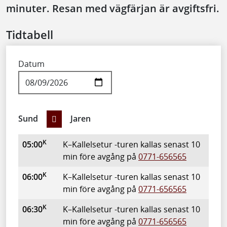
minuter. Resan med vägfärjan är avgiftsfri.
Tidtabell
Datum
Sund
Jaren
Sund Jaren
K
Avgår
Anmärkning
05:00
K–Kallelsetur -turen kallas senast 10
min före avgång på
0771-656565
K
06:00
K–Kallelsetur -turen kallas senast 10
min före avgång på
0771-656565
K
06:30
K–Kallelsetur -turen kallas senast 10
min före avgång på
0771-656565