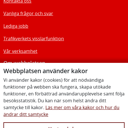
Kontakta oss
Vanliga frågor och svar
Lediga jobb
Trafikverkets visslarfunktion
Vår verksamhet
Om webbplatsen
Webbplatsen använder kakor
Tillgänglighetsredogörelse
Vi använder kakor (cookies) för att nödvändiga
funktioner på webben ska fungera, skapa utökade
Följ oss
funktioner, en förbättrad användarupplevelse samt följa
besöksstatistik. Du kan när som helst ändra ditt
samtycke till kakor.
Läs mer om våra kakor och hur du
ändrar ditt samtycke
Facebook
Youtube
Instagram
Linkedin