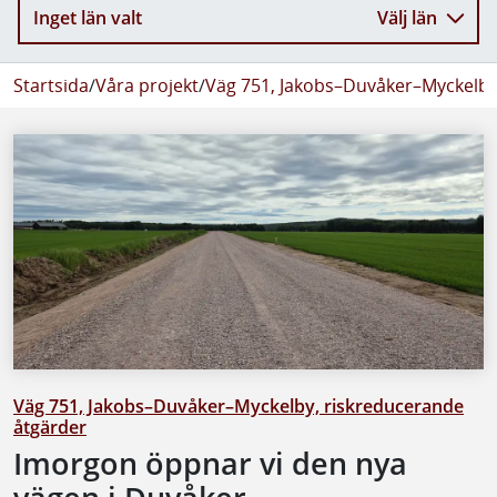
Inget län valt
Välj län
Startsida
/
Våra projekt
/
Väg 751, Jakobs–Duvåker–Myckelby
Väg 751, Jakobs–Duvåker–Myckelby, riskreducerande
åtgärder
Imorgon öppnar vi den nya