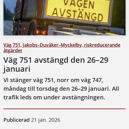
Väg 751, Jakobs–Duvåker–Myckelby, riskreducerande
åtgärder
Väg 751 avstängd den 26–29
januari
Vi stänger väg 751, norr om väg 747,
måndag till torsdag den 26–29 januari. All
trafik leds om under avstängningen.
Publicerad
21 jan. 2026