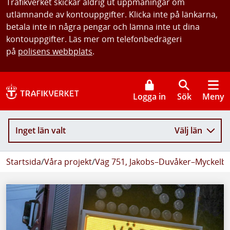
Trafikverket skickar aldrig ut uppmaningar om
utlämnande av kontouppgifter. Klicka inte på länkarna,
betala inte in några pengar och lämna inte ut dina
kontouppgifter. Läs mer om telefonbedrägeri
på
polisens webbplats
.
Logga in
Sök
Meny
Inget län valt
Välj län
Startsida
/
Våra projekt
/
Väg 751, Jakobs–Duvåker–Myckelby