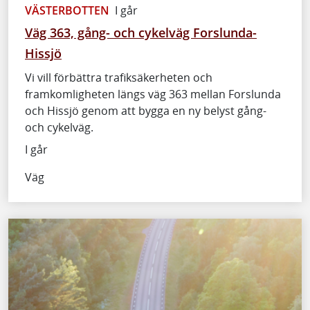
VÄSTERBOTTEN
I går
Väg 363, gång- och cykelväg Forslunda-
Hissjö
Vi vill förbättra trafiksäkerheten och
framkomligheten längs väg 363 mellan Forslunda
och Hissjö genom att bygga en ny belyst gång-
och cykelväg.
I går
Väg