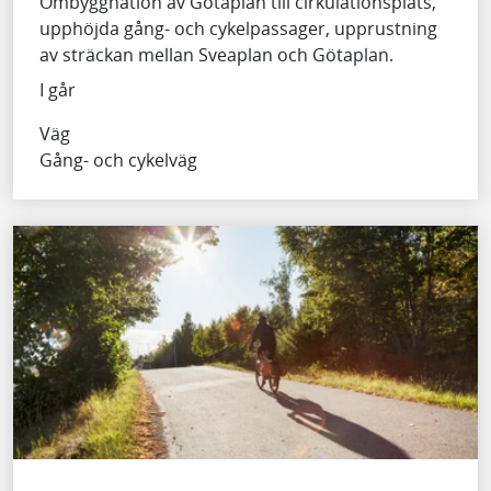
Ombyggnation av Götaplan till cirkulationsplats,
upphöjda gång- och cykelpassager, upprustning
av sträckan mellan Sveaplan och Götaplan.
I går
Väg
Gång- och cykelväg