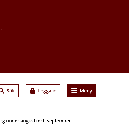
er
Sök
Logga in
Meny
erg under augusti och september