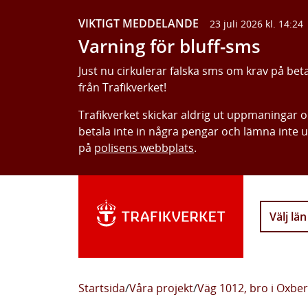
VIKTIGT MEDDELANDE
23 juli 2026 kl. 14:24
Varning för bluff-sms
Just nu cirkulerar falska sms om krav på bet
från Trafikverket!
Trafikverket skickar aldrig ut uppmaningar 
betala inte in några pengar och lämna inte 
på
polisens webbplats
.
Välj län
Startsida
/
Våra projekt
/
Väg 1012, bro i Oxbe