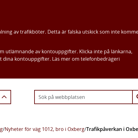
alning av trafikböter. Detta är falska utskick som inte komm
om utlämnande av kontouppgifter. Klicka inte på länkarna,
ut dina kontouppgifter. Läs mer om telefonbedrägeri
Gå direkt till innehållet
rg
/
Nyheter för väg 1012, bro i Oxberg
/
Trafikpåverkan i Oxb