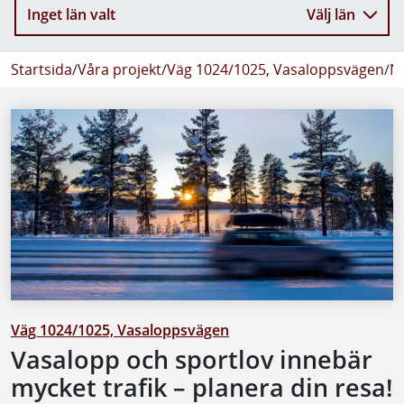
Inget län valt
Välj län
Startsida
/
Våra projekt
/
Väg 1024/1025, Vasaloppsvägen
/
N
Väg 1024/1025, Vasaloppsvägen
Vasalopp och sportlov innebär
mycket trafik – planera din resa!