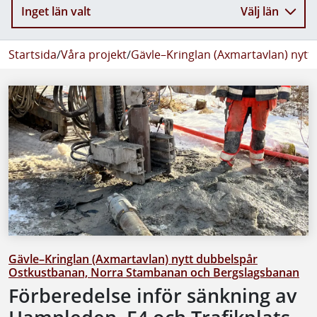
Inget län valt
Välj län
Startsida
/
Våra projekt
/
Gävle–Kringlan (Axmartavlan) nyt
Gävle–Kringlan (Axmartavlan) nytt dubbelspår
Ostkustbanan, Norra Stambanan och Bergslagsbanan
Förberedelse inför sänkning av