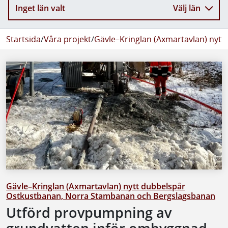
Inget län valt
Välj län
Startsida
/
Våra projekt
/
Gävle–Kringlan (Axmartavlan) nyt
Gävle–Kringlan (Axmartavlan) nytt dubbelspår
Ostkustbanan, Norra Stambanan och Bergslagsbanan
Utförd provpumpning av