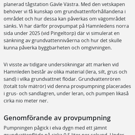
planerad tågstation Gävle Västra. Med den vetskapen
behöver vi få kunskap om grundvattenförhållandena i
området och hur dessa kan påverkas om vägområdet
sänks. Vi har därför provpumpat på Hamnledens norra
sida under 2025 (vid Pingeltorp) där vi simulerat en
sänkning av grundvattennivåerna och hur det skulle
kunna påverka byggbarheten och omgivningen.
Vi visste av tidigare undersökningar att marken vid
Hamnleden består av olika material (lera, silt, grus och
sand) i vilka grundvattnet flödar. Grundvattenrören
(totalt tolv mätrör) vid denna provpumpning placerades
i grus- och sandlagren, under leran, och pumpen likaså
cirka nio meter ner.
Genomförande av provpumpning
Pumpningen pågick i elva dygn med ett jämnt
grundvattenflöde på cirka 0,5 liter per sekund. Under