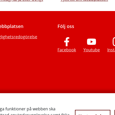
bbplatsen
Följ oss
glighetsredogörelse
Facebook
Youtube
Ins
iga funktioner på webben ska