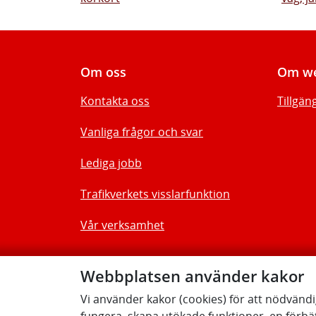
Om oss
Om we
Kontakta oss
Tillgän
Vanliga frågor och svar
Lediga jobb
Trafikverkets visslarfunktion
Vår verksamhet
Webbplatsen använder kakor
Vi använder kakor (cookies) för att nödvänd