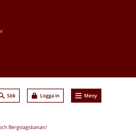
er
Sök
Logga in
Meny
 och Bergslagsbanan
/