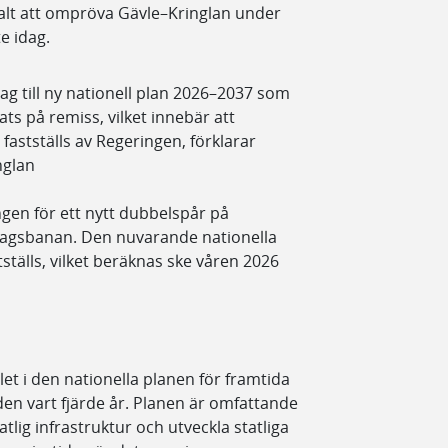
 valt att ompröva Gävle–Kringlan under
te idag.
rslag till ny nationell plan 2026–2037 som
ats på remiss, vilket innebär att
 fastställs av Regeringen, förklarar
nglan
ngen för ett nytt dubbelspår på
agsbanan. Den nuvarande nationella
tställs, vilket beräknas ske våren 2026
let i den nationella planen för framtida
den vart fjärde år. Planen är omfattande
tlig infrastruktur och utveckla statliga