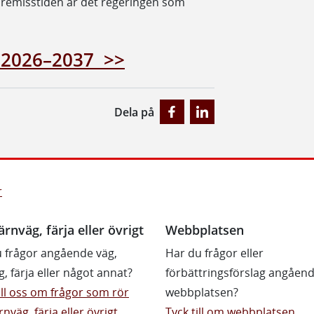
er remisstiden är det regeringen som
n 2026–2037 >>
Dela på
r
ärnväg, färja eller övrigt
Webbplatsen
 frågor angående väg,
Har du frågor eller
g, färja eller något annat?
förbättringsförslag angåen
till oss om frågor som rör
webbplatsen?
rnväg, färja eller övrigt
Tyck till om webbplatsen