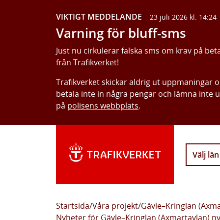
VIKTIGT MEDDELANDE
23 juli 2026 kl. 14:24
Varning för bluff-sms
Just nu cirkulerar falska sms om krav på bet
från Trafikverket!
Trafikverket skickar aldrig ut uppmaningar 
betala inte in några pengar och lämna inte 
på
polisens webbplats
.
Välj län
Startsida
/
Våra projekt
/
Gävle–Kringlan (Axm
Nyheter för Gävle–Kringlan (Axmartavlan) n