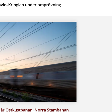
 Gävle–Kringlan under omprövning
spår Ostkustbanan, Norra Stambanan