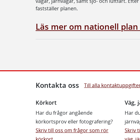
vägar, järnvägar, samt sjö- och luftfart. Eft
fastställer planen.
Läs mer om nationell pla
Kontakta oss
Till alla kontaktuppgifte
Körkort
Väg, j
Har du frågor angående
Har du
körkortsprov eller fotografering?
järnvä
Skriv till oss om frågor som rör
Skriv 
körkort
väg, jä