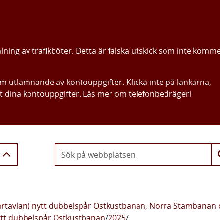
alning av trafikböter. Detta är falska utskick som inte komm
om utlämnande av kontouppgifter. Klicka inte på länkarna,
ut dina kontouppgifter. Läs mer om telefonbedrägeri
Gå direkt till innehållet
artavlan) nytt dubbelspår Ostkustbanan, Norra Stambanan
ytt dubbelspår Ostkustbanan
/
2025
/