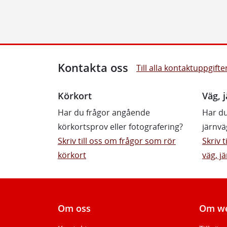
Kontakta oss
Till alla kontaktuppgifte
Körkort
Väg, j
Har du frågor angående
Har du
körkortsprov eller fotografering?
järnvä
Skriv till oss om frågor som rör
Skriv 
körkort
väg, jä
Om oss
Om we