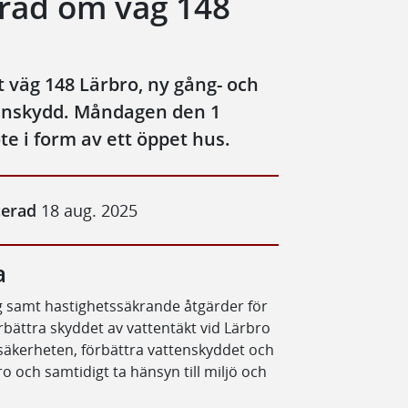
åd om väg 148
 väg 148 Lärbro, ny gång- och
tenskydd. Måndagen den 1
 i form av ett öppet hus.
cerad
18 aug. 2025
a
äg samt hastighetssäkrande åtgärder för
rbättra skyddet av vattentäkt vid Lärbro
ksäkerheten, förbättra vattenskyddet och
och samtidigt ta hänsyn till miljö och