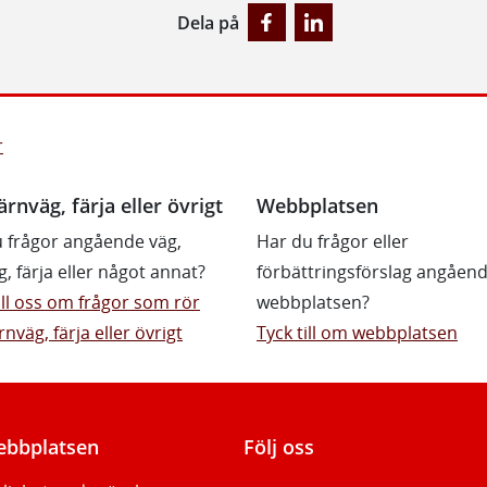
Dela på
r
ärnväg, färja eller övrigt
Webbplatsen
 frågor angående väg,
Har du frågor eller
g, färja eller något annat?
förbättringsförslag angåen
till oss om frågor som rör
webbplatsen?
rnväg, färja eller övrigt
Tyck till om webbplatsen
bbplatsen
Följ oss