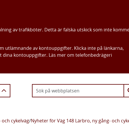
alning av trafikböter. Detta är falska utskick som inte komm
om utlämnande av kontouppgifter. Klicka inte på länkarna,
ut dina kontouppgifter. Läs mer om telefonbedrägeri
Gå direkt till innehållet
 och cykelväg
/
Nyheter för Väg 148 Lärbro, ny gång- och cy