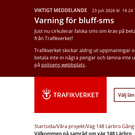
VIKTIGT MEDDELANDE
23 juli 2026 kl. 14:24
Varning för bluff-sms
Just nu cirkulerar falska sms om krav på bet
från Trafikverket!
Trafikverket skickar aldrig ut uppmaningar 
betala inte in några pengar och lämna inte 
på
polisens webbplats
.
Välj län
Startsida
/
Våra projekt
/
Väg 148 Lärbro Gång-
Välkommen på samråd om väg 148 Lärbro