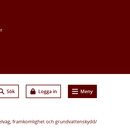
er
Sök
Logga in
Meny
kelväg, framkomlighet och grundvattenskydd
/