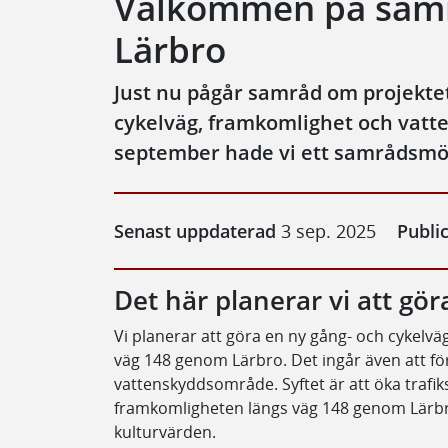
Välkommen på samr
Lärbro
Just nu pågår samråd om projektet
cykelväg, framkomlighet och vat
september hade vi ett samrådsmöte
Senast uppdaterad
3 sep. 2025
Publi
Det här planerar vi att gör
Vi planerar att göra en ny gång- och cykelv
väg 148 genom Lärbro. Det ingår även att fö
vattenskyddsområde. Syftet är att öka trafi
framkomligheten längs väg 148 genom Lärbro 
kulturvärden.