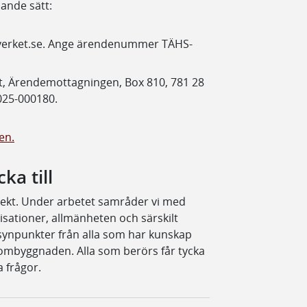
ande sätt:
ikverket.se. Ange ärendenummer TÄHS-
rket, Ärendemottagningen, Box 810, 781 28
25-000180.
en.
a till
ojekt. Under arbetet samråder vi med
isationer, allmänheten och särskilt
 synpunkter från alla som har kunskap
mbyggnaden. Alla som berörs får tycka
a frågor.