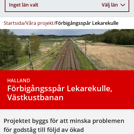
Inget län valt
Välj län
Startsida
/
Våra projekt
/
Förbigångsspår Lekarekulle
HALLAND
Förbigångsspår Lekarekulle,
Västkustbanan
Projektet byggs för att minska problemen
för godståg till följd av ökad