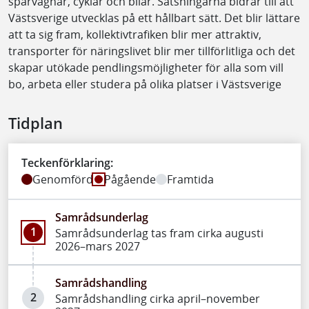
spårvagnar, cyklar och bilar. Satsningarna bidrar till att
Västsverige utvecklas på ett hållbart sätt. Det blir lättare
att ta sig fram, kollektivtrafiken blir mer attraktiv,
transporter för näringslivet blir mer tillförlitliga och det
skapar utökade pendlingsmöjligheter för alla som vill
bo, arbeta eller studera på olika platser i Västsverige
Tidplan
Teckenförklaring:
Genomförd
Pågående
Framtida
Samrådsunderlag
1
Samrådsunderlag tas fram cirka augusti
2026–mars 2027
Samrådshandling
2
Samrådshandling cirka april–november