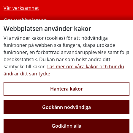
Vår verksamhet
Om webbplatsen
Webbplatsen använder kakor
Tillgänglighetsredogörelse
Vi använder kakor (cookies) för att nödvändiga
funktioner på webben ska fungera, skapa utökade
Följ oss
funktioner, en förbättrad användarupplevelse samt följa
besöksstatistik. Du kan när som helst ändra ditt
samtycke till kakor.
Läs mer om våra kakor och hur du
ändrar ditt samtycke
Facebook
Youtube
Instagram
Linkedin
Hantera kakor
Godkänn nödvändiga
Vi gör Sverige närmare
Godkänn alla