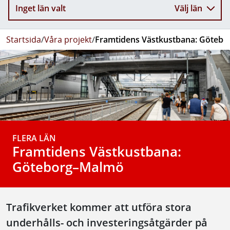
Inget län valt
Välj län
Startsida
/
Våra projekt
/
Framtidens Västkustbana: Göteb
FLERA LÄN
Framtidens Västkustbana:
Göteborg–Malmö
Trafikverket kommer att utföra stora
underhålls- och investeringsåtgärder på