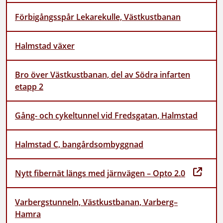
Förbigångsspår Lekarekulle, Västkustbanan
Halmstad växer
Bro över Västkustbanan, del av Södra infarten
etapp 2
Gång- och cykeltunnel vid Fredsgatan, Halmstad
Halmstad C, bangårdsombyggnad
Nytt fibernät längs med järnvägen – Opto 2.0
Varbergstunneln, Västkustbanan, Varberg–
Hamra