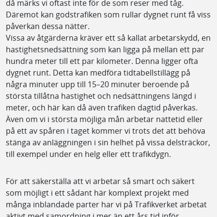
då märks vi oftast inte för de som reser med tåg.
Däremot kan godstrafiken som rullar dygnet runt få viss
påverkan dessa nätter.
Vissa av åtgärderna kräver ett så kallat arbetarskydd, en
hastighetsnedsättning som kan ligga på mellan ett par
hundra meter till ett par kilometer. Denna ligger ofta
dygnet runt. Detta kan medföra tidtabellstillägg på
några minuter upp till 15–20 minuter beroende på
största tillåtna hastighet och nedsättningens längd i
meter, och här kan då även trafiken dagtid påverkas.
Även om vi i största möjliga mån arbetar nattetid eller
på ett av spåren i taget kommer vi trots det att behöva
stänga av anläggningen i sin helhet på vissa delsträckor,
till exempel under en helg eller ett trafikdygn.
För att säkerställa att vi arbetar så smart och säkert
som möjligt i ett sådant här komplext projekt med
många inblandade parter har vi på Trafikverket arbetat
aktivt med samordning i mer än ett års tid inför