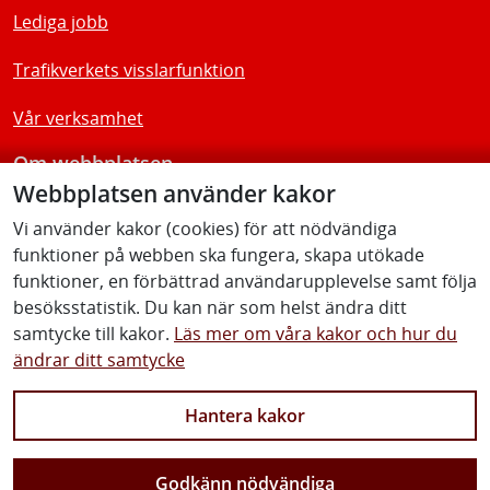
Lediga jobb
Trafikverkets visslarfunktion
Vår verksamhet
Om webbplatsen
Webbplatsen använder kakor
Tillgänglighetsredogörelse
Vi använder kakor (cookies) för att nödvändiga
funktioner på webben ska fungera, skapa utökade
Följ oss
funktioner, en förbättrad användarupplevelse samt följa
besöksstatistik. Du kan när som helst ändra ditt
samtycke till kakor.
Läs mer om våra kakor och hur du
ändrar ditt samtycke
Facebook
Youtube
Instagram
Linkedin
Hantera kakor
Godkänn nödvändiga