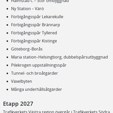
Halmstad C – Stor ombyggnad
Ny Station – Värö
Förbigångsspår Lekarekulle
Förbigångsspår Brännarp
Förbigångsspår Tyllered
Förbigångsspår Kistinge
Göteborg–Borås
Maria station–Helsingborg, dubbelspårsutbyggnad
Pilekrogen uppställningsspår
Tunnel- och broåtgärder
Växelbyten
Många underhållsåtgärder
Etapp 2027
Trafikverkets Västra region övergår i Trafikverkets Södra