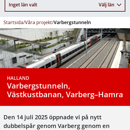
Inget län valt
Välj län
Startsida
/
Våra projekt
/
Varbergstunneln
HALLAND
Varbergstunneln,
Västkustbanan, Varberg–Hamra
Den 14 juli 2025 öppnade vi på nytt
dubbelspår genom Varberg genom en