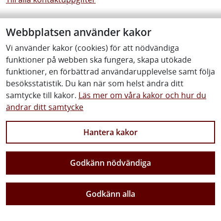
Körkort
Webbplatsen använder kakor
Har du frågor angående körkortsprov eller
Vi använder kakor (cookies) för att nödvändiga
fotografering?
funktioner på webben ska fungera, skapa utökade
Skriv till oss om frågor som rör körkort
funktioner, en förbättrad användarupplevelse samt följa
besöksstatistik. Du kan när som helst ändra ditt
Väg, järnväg, färja eller övrigt
samtycke till kakor.
Läs mer om våra kakor och hur du
Har du frågor angående väg, järnväg, färja eller något
ändrar ditt samtycke
annat?
Hantera kakor
Skriv till oss om frågor som rör väg, järnväg, färja eller
övrigt
Godkänn nödvändiga
Webbplatsen
Har du frågor eller förbättringsförslag angående
Godkänn alla
webbplatsen?
Tyck till om webbplatsen