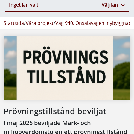
Inget län valt
Välj län
Startsida
/
Våra projekt
/
Väg 940, Onsalavägen, nybyggnad
/
Prövningstillstånd beviljat
I maj 2025 beviljade Mark- och
miljööverdomstolen ett prövningstillstånd