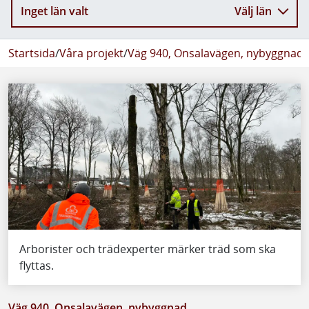
Inget län valt
Välj län
Startsida
/
Våra projekt
/
Väg 940, Onsalavägen, nybyggnad
/
Arborister och trädexperter märker träd som ska
flyttas.
Väg 940, Onsalavägen, nybyggnad