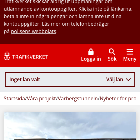
Trafikverket skickar aldrig ut uppmaningar om
utlämnande av kontouppgifter. Klicka inte på länkarna,
betala inte in några pengar och lämna inte ut dina
kontouppgifter. Läs mer om telefonbedrägeri
på
polisens webbplats
.
Logga in
Sök
Meny
Inget län valt
Välj län
Startsida
/
Våra projekt
/
Varbergstunneln
/
Nyheter för proj