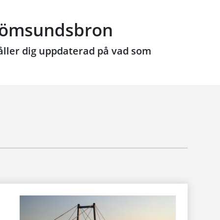
trömsundsbron
håller dig uppdaterad på vad som