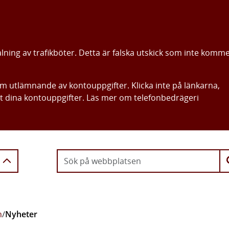
alning av trafikböter. Detta är falska utskick som inte komm
om utlämnande av kontouppgifter. Klicka inte på länkarna,
ut dina kontouppgifter. Läs mer om telefonbedrägeri
Gå direkt till innehållet
n
/
Nyheter