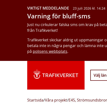
VIKTIGT MEDDELANDE
23 juli 2026 kl. 14:24
Varning för bluff-sms
Just nu cirkulerar falska sms om krav på bet
från Trafikverket!
Trafikverket skickar aldrig ut uppmaningar 
betala inte in några pengar och lämna inte 
på
polisens webbplats
.
Välj län
Startsida
/
Våra projekt
/
E45, Strömsundsbro