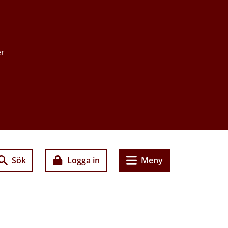
er
Sök
Logga in
Meny