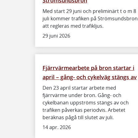
Strömsundsbron
Med start 29 juni och preliminärt t o m 8
juli kommer trafiken på Strömsundsbron
att regleras med trafikljus.
29 juni 2026
Fjärrvärmearbete på bron startar i
april – gång- och cykelväg stängs av
Den 23 april startar arbete med
fjärrvärme under bron. Gång- och
cykelbanan uppströms stängs av och
trafiken påverkas periodvis. Arbetet
beräknas pågå till slutet av juli.
14 apr. 2026