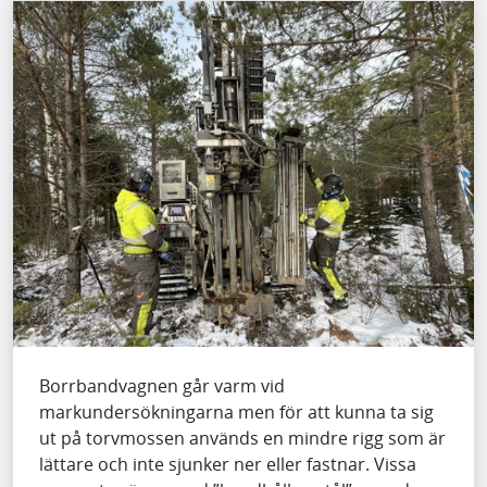
Borrbandvagnen går varm vid
markundersökningarna men för att kunna ta sig
ut på torvmossen används en mindre rigg som är
lättare och inte sjunker ner eller fastnar. Vissa