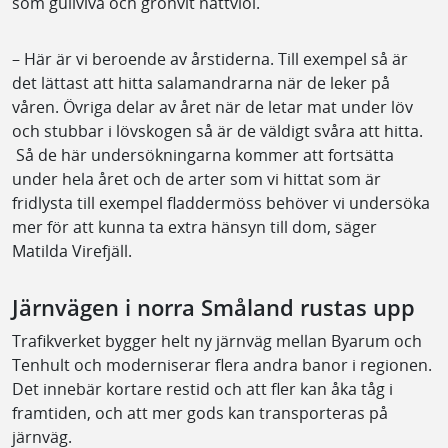
som gullviva och grönvit nattviol.
– Här är vi beroende av årstiderna. Till exempel så är
det lättast att hitta salamandrarna när de leker på
våren. Övriga delar av året när de letar mat under löv
och stubbar i lövskogen så är de väldigt svåra att hitta.
Så de här undersökningarna kommer att fortsätta
under hela året och de arter som vi hittat som är
fridlysta till exempel fladdermöss behöver vi undersöka
mer för att kunna ta extra hänsyn till dom, säger
Matilda Virefjäll.
Järnvägen i norra Småland rustas upp
Trafikverket bygger helt ny järnväg mellan Byarum och
Tenhult och moderniserar flera andra banor i regionen.
Det innebär kortare restid och att fler kan åka tåg i
framtiden, och att mer gods kan transporteras på
järnväg.