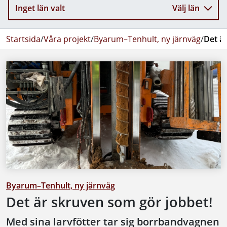
Inget län valt
Välj län
Startsida
/
Våra projekt
/
Byarum–Tenhult, ny järnväg
/
Det ä
Byarum–Tenhult, ny järnväg
Det är skruven som gör jobbet!
Med sina larvfötter tar sig borrbandvagnen