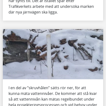
har synts till. Det är istället spår efter
Trafikverkets arbete med att undersöka marken
där nya järnvägen ska ligga.
I en del av ”skruvhålen” sätts rör ner, för att
kunna mäta vattennivåer. De kommer att stå kvar
så att vattennivån kan mätas regelbundet under
hela projekteringsprocessen och vid behov under