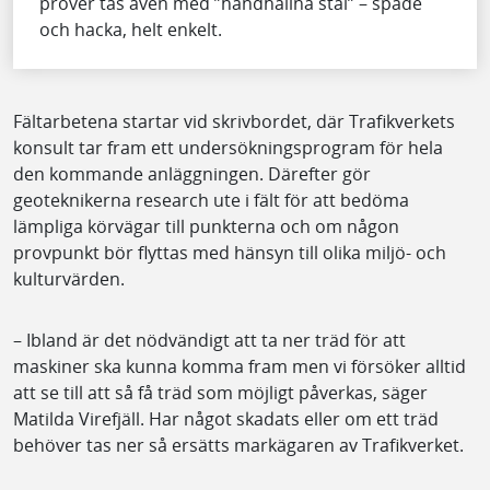
prover tas även med ”handhållna stål” – spade
och hacka, helt enkelt.
Fältarbetena startar vid skrivbordet, där Trafikverkets
konsult tar fram ett undersökningsprogram för hela
den kommande anläggningen. Därefter gör
geoteknikerna research ute i fält för att bedöma
lämpliga körvägar till punkterna och om någon
provpunkt bör flyttas med hänsyn till olika miljö- och
kulturvärden.
– Ibland är det nödvändigt att ta ner träd för att
maskiner ska kunna komma fram men vi försöker alltid
att se till att så få träd som möjligt påverkas, säger
Matilda Virefjäll. Har något skadats eller om ett träd
behöver tas ner så ersätts markägaren av Trafikverket.