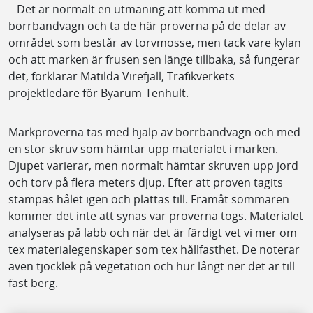
– Det är normalt en utmaning att komma ut med
borrbandvagn och ta de här proverna på de delar av
området som består av torvmosse, men tack vare kylan
och att marken är frusen sen länge tillbaka, så fungerar
det, förklarar Matilda Virefjäll, Trafikverkets
projektledare för Byarum-Tenhult.
Markproverna tas med hjälp av borrbandvagn och med
en stor skruv som hämtar upp materialet i marken.
Djupet varierar, men normalt hämtar skruven upp jord
och torv på flera meters djup. Efter att proven tagits
stampas hålet igen och plattas till. Framåt sommaren
kommer det inte att synas var proverna togs. Materialet
analyseras på labb och när det är färdigt vet vi mer om
tex materialegenskaper som tex hållfasthet. De noterar
även tjocklek på vegetation och hur långt ner det är till
fast berg.