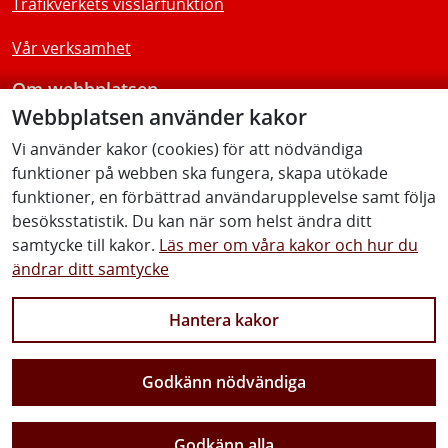
Trafikverkets visslarfunktion
Vår verksamhet
Om webbplatsen
Webbplatsen använder kakor
Tillgänglighetsredogörelse
Vi använder kakor (cookies) för att nödvändiga
funktioner på webben ska fungera, skapa utökade
Följ oss
funktioner, en förbättrad användarupplevelse samt följa
besöksstatistik. Du kan när som helst ändra ditt
samtycke till kakor.
Läs mer om våra kakor och hur du
ändrar ditt samtycke
Facebook
Youtube
Instagram
Linkedin
Hantera kakor
Godkänn nödvändiga
Vi gör Sverige närmare
Godkänn alla