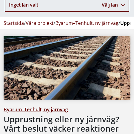
Inget län valt
Välj län
Startsida
/
Våra projekt
/
Byarum–Tenhult, ny järnväg
/
Upprus
Byarum–Tenhult, ny järnväg
Upprustning eller ny järnväg?
Vårt beslut väcker reaktioner