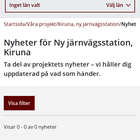
Inget län valt
Välj län
Startsida
/
Våra projekt
/
Kiruna, ny järnvägsstation
/
Nyheter
Nyheter för Ny järnvägsstation,
Kiruna
Ta del av projektets nyheter – vi håller dig
uppdaterad på vad som händer.
Visa filter
Visar 0 - 0 av 0 nyheter