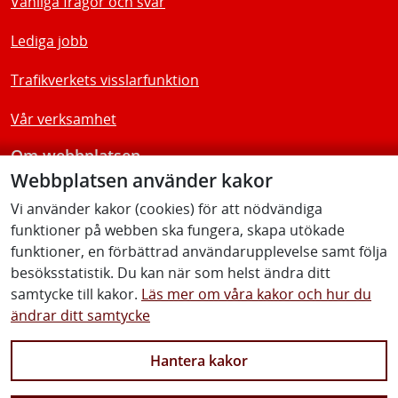
Vanliga frågor och svar
Lediga jobb
Trafikverkets visslarfunktion
Vår verksamhet
Om webbplatsen
Webbplatsen använder kakor
Tillgänglighetsredogörelse
Vi använder kakor (cookies) för att nödvändiga
funktioner på webben ska fungera, skapa utökade
Följ oss
funktioner, en förbättrad användarupplevelse samt följa
besöksstatistik. Du kan när som helst ändra ditt
samtycke till kakor.
Läs mer om våra kakor och hur du
ändrar ditt samtycke
Facebook
Youtube
Instagram
Linkedin
Hantera kakor