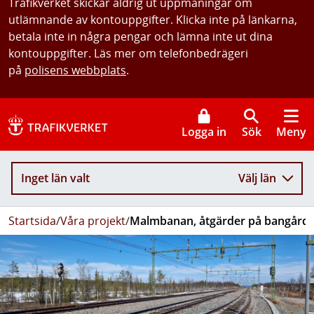
Trafikverket skickar aldrig ut uppmaningar om
utlämnande av kontouppgifter. Klicka inte på länkarna,
betala inte in några pengar och lämna inte ut dina
kontouppgifter. Läs mer om telefonbedrägeri
på
polisens webbplats
.
Logga in
Sök
Meny
Inget län valt
Välj län
Startsida
/
Våra projekt
/
Malmbanan, åtgärder på bangårdar