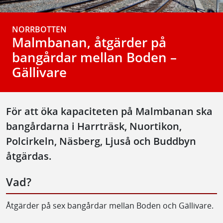
NORRBOTTEN
Malmbanan, åtgärder på
bangårdar mellan Boden –
Gällivare
För att öka kapaciteten på Malmbanan ska
bangårdarna i Harrträsk, Nuortikon,
Polcirkeln, Näsberg, Ljuså och Buddbyn
åtgärdas.
Vad?
Åtgärder på sex bangårdar mellan Boden och Gällivare.