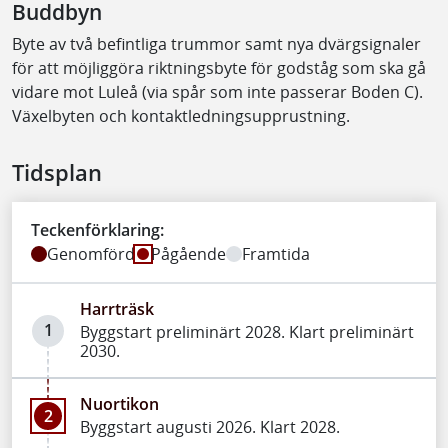
Buddbyn
Byte av två befintliga trummor samt nya dvärgsignaler
för att möjliggöra riktningsbyte för godståg som ska gå
vidare mot Luleå (via spår som inte passerar Boden C).
Växelbyten och kontaktledningsupprustning.
Tidsplan
Teckenförklaring:
Genomförd
Pågående
Framtida
Harrträsk
1
Byggstart preliminärt 2028. Klart preliminärt
2030.
Nuortikon
2
Byggstart augusti 2026. Klart 2028.