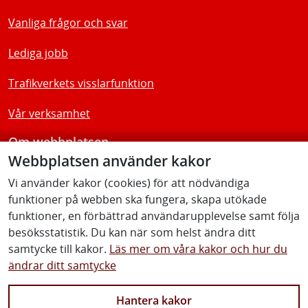
Vanliga frågor och svar
Lediga jobb
Trafikverkets visslarfunktion
Vår verksamhet
Om webbplatsen
Webbplatsen använder kakor
Tillgänglighetsredogörelse
Vi använder kakor (cookies) för att nödvändiga
funktioner på webben ska fungera, skapa utökade
Följ oss
funktioner, en förbättrad användarupplevelse samt följa
besöksstatistik. Du kan när som helst ändra ditt
samtycke till kakor.
Läs mer om våra kakor och hur du
ändrar ditt samtycke
Facebook
Youtube
Instagram
Linkedin
Hantera kakor