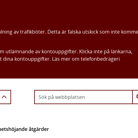
alning av trafikböter. Detta är falska utskick som inte komm
om utlämnande av kontouppgifter. Klicka inte på länkarna,
ut dina kontouppgifter. Läs mer om telefonbedrägeri
Gå direkt till innehållet
hetshöjande åtgärder