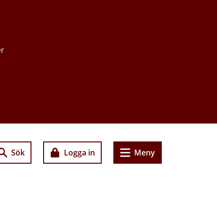
er
Sök
Logga in
Meny