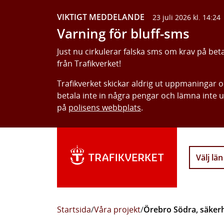
VIKTIGT MEDDELANDE
23 juli 2026 kl. 14:24
Varning för bluff-sms
Just nu cirkulerar falska sms om krav på bet
från Trafikverket!
Trafikverket skickar aldrig ut uppmaningar 
betala inte in några pengar och lämna inte 
på
polisens webbplats
.
Välj län
Startsida
/
Våra projekt
/
Örebro Södra, säker