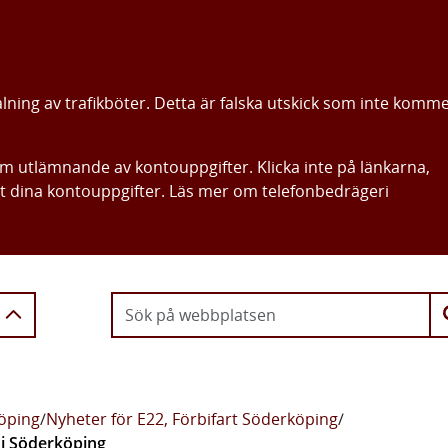
alning av trafikböter. Detta är falska utskick som inte komm
om utlämnande av kontouppgifter. Klicka inte på länkarna,
ut dina kontouppgifter. Läs mer om telefonbedrägeri
Gå direkt till innehållet
köping
/
Nyheter för E22, Förbifart Söderköping
/
 i Söderköping