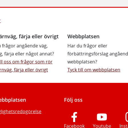
r
ärnväg, färja eller övrigt
Webbplatsen
 frågor angående väg,
Har du frågor eller
g, färja eller något annat?
förbättringsförslag angåen
till oss om frågor som rör
webbplatsen?
rnväg, färja eller övrigt
Tyck till om webbplatsen
bbplatsen
Följ oss
glighetsredogörelse
Facebook
Youtube
Ins