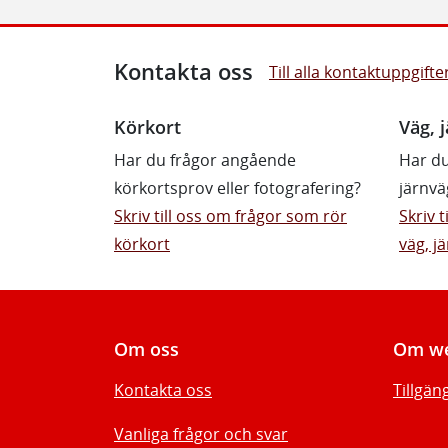
Kontakta oss
Till alla kontaktuppgifte
Körkort
Väg, j
Har du frågor angående
Har du
körkortsprov eller fotografering?
järnvä
Skriv till oss om frågor som rör
Skriv 
körkort
väg, jä
Om oss
Om we
Kontakta oss
Tillgän
Vanliga frågor och svar