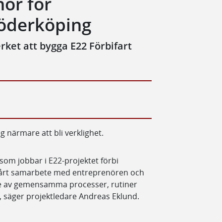
ör för
Söderköping
rket att bygga E22 Förbifart
g närmare att bli verklighet.
s som jobbar i E22-projektet förbi
 vårt samarbete med entreprenören och
e av gemensamma processer, rutiner
, säger projektledare Andreas Eklund.