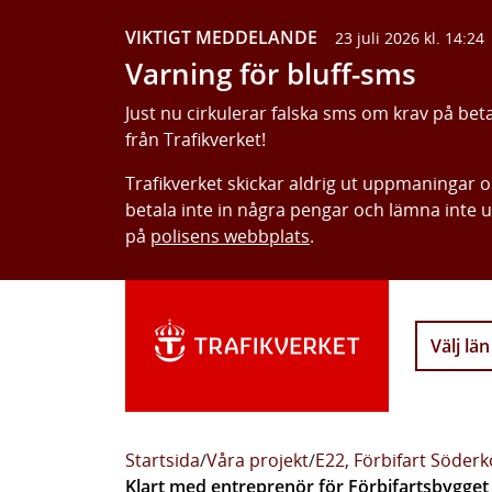
VIKTIGT MEDDELANDE
23 juli 2026 kl. 14:24
Varning för bluff-sms
Just nu cirkulerar falska sms om krav på bet
från Trafikverket!
Trafikverket skickar aldrig ut uppmaningar 
betala inte in några pengar och lämna inte 
på
polisens webbplats
.
Välj län
Startsida
/
Våra projekt
/
E22, Förbifart Söder
Klart med entreprenör för Förbifartsbygget